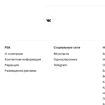
РБК
Социальные сети
Н
О компании
ВКонтакте
Е
Контактная информация
Одноклассники
Н
Редакция
Telegram
О
Размещение рекламы
Б
В
К
К
Н
П
Р