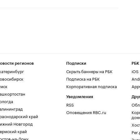
овости регионов
Подписки
РБК
катеринбург
Скрыть баннеры на РБК
iOS
овосибирск
Подписка на РБК
And
мск
Корпоративная подписка
AppG
ашкортостан
Уведомления
Дру
ологда
RSS
Обл
алининград
Оповещения RBC.ru
Кор
раснодарский край
дом
ижний Новгород
Хос
ермский край
Рег
остов-на-Дону
Зна