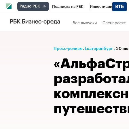
Подписка на РБК
Инвестиции
РБК Вино
Спорт
Школа управления
Все выпуски
Спецпроект
Национальные проекты
Город
Стил
Кредитные рейтинги
Франшизы
Га
Пресс-релизы
⁠,
Екатеринбург
,
30 ию
Проверка контрагентов
Политика
Э
«АльфаСтр
разработа
комплексн
путешеств