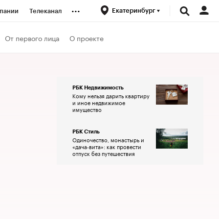
...
Екатеринбург
пании
Телеканал
ионеры
От первого лица
О проекте
вания
РБК Недвижимость
Кому нельзя дарить квартиру
личной валюты
и иное недвижимое
имущество
РБК Стиль
Одиночество, монастырь и
«дача-вита»: как провести
отпуск без путешествия