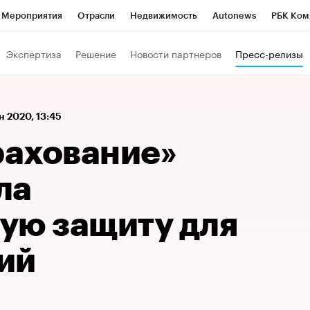
Мероприятия
Отрасли
Недвижимость
Autonews
РБК Ком
 РБК
РБК Образование
РБК Курсы
РБК Life
Тренды
Виз
Экспертиза
Решение
Новости партнеров
Пресс-релизы
ь
Крипто
РБК Бизнес-среда
Дискуссионный клуб
Исследо
зета
Спецпроекты СПб
Конференции СПб
Спецпроекты
н 2020, 13:45
кономика
Бизнес
Технологии и медиа
Финансы
Рынок на
ахование»
ла
ую защиту для
ий