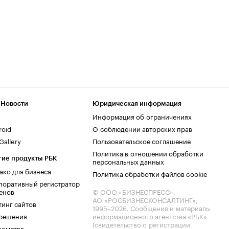
 Новости
Юридическая информация
Информация об ограничениях
roid
О соблюдении авторских прав
allery
Пользовательское соглашение
Политика в отношении обработки
гие продукты РБК
персональных данных
ако для бизнеса
Политика обработки файлов cookie
поративный регистратор
енов
© ООО «БИЗНЕСПРЕСС»,
АО «РОСБИЗНЕСКОНСАЛТИНГ»,
тинг сайтов
1995–2026
. Сообщения и материалы
.решения
информационного агентства «РБК»
(свидетельство о регистрации
комства