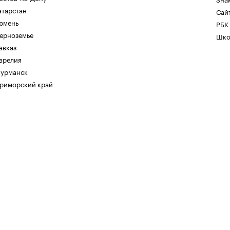
атарстан
Сайт
юмень
РБК
ерноземье
Шко
авказ
арелия
урманск
риморский край