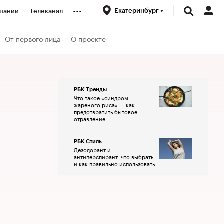
...
Екатеринбург
пании
Телеканал
ионеры
От первого лица
О проекте
вания
РБК Тренды
Что такое «синдром
личной валюты
жареного риса» — как
предотвратить бытовое
отравление
РБК Стиль
Дезодорант и
антиперспирант: что выбрать
и как правильно использовать