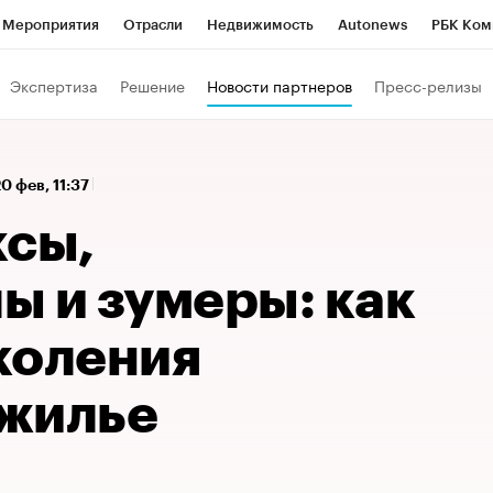
Мероприятия
Отрасли
Недвижимость
Autonews
РБК Ком
 РБК
РБК Образование
РБК Курсы
РБК Life
Тренды
Виз
Экспертиза
Решение
Новости партнеров
Пресс-релизы
ь
Крипто
РБК Бизнес-среда
Дискуссионный клуб
Исследо
зета
Спецпроекты СПб
Конференции СПб
Спецпроекты
0 фев, 11:37
кономика
Бизнес
Технологии и медиа
Финансы
Рынок на
ксы,
ы и зумеры: как
коления
жилье