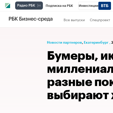
Подписка на РБК
Инвестиции
РБК Вино
Спорт
Школа управления
Все выпуски
Спецпроект
Национальные проекты
Город
Стил
Кредитные рейтинги
Франшизы
Га
Новости партнеров
⁠,
Екатеринбург
,
2
Проверка контрагентов
Политика
Э
Бумеры, и
миллениал
разные по
выбирают 