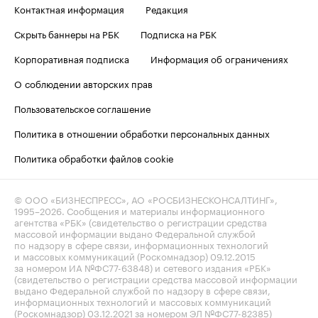
Контактная информация
Редакция
Скрыть баннеры на РБК
Подписка на РБК
Корпоративная подписка
Информация об ограничениях
О соблюдении авторских прав
Пользовательское соглашение
Политика в отношении обработки персональных данных
Политика обработки файлов cookie
© ООО «БИЗНЕСПРЕСС», АО «РОСБИЗНЕСКОНСАЛТИНГ»,
1995–2026
. Сообщения и материалы информационного
агентства «РБК» (свидетельство о регистрации средства
массовой информации выдано Федеральной службой
по надзору в сфере связи, информационных технологий
и массовых коммуникаций (Роскомнадзор) 09.12.2015
за номером ИА №ФС77-63848) и сетевого издания «РБК»
(свидетельство о регистрации средства массовой информации
выдано Федеральной службой по надзору в сфере связи,
информационных технологий и массовых коммуникаций
(Роскомнадзор) 03.12.2021 за номером ЭЛ №ФС77-82385)