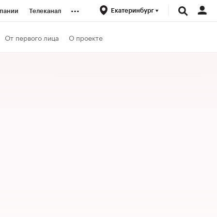
...
Екатеринбург
пании
Телеканал
ионеры
От первого лица
О проекте
вания
личной валюты