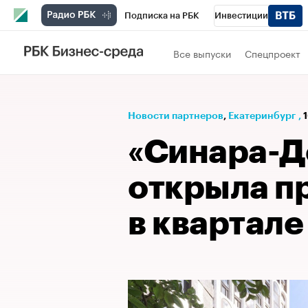
Подписка на РБК
Инвестиции
РБК Вино
Спорт
Школа управления
Все выпуски
Спецпроект
Национальные проекты
Город
Стил
Кредитные рейтинги
Франшизы
Га
Новости партнеров
⁠,
Екатеринбург
,
Проверка контрагентов
Политика
Э
«Синара-Д
открыла п
в квартале