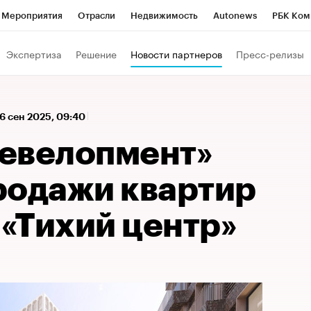
Мероприятия
Отрасли
Недвижимость
Autonews
РБК Ком
 РБК
РБК Образование
РБК Курсы
РБК Life
Тренды
Виз
Экспертиза
Решение
Новости партнеров
Пресс-релизы
ь
Крипто
РБК Бизнес-среда
Дискуссионный клуб
Исследо
зета
Спецпроекты СПб
Конференции СПб
Спецпроекты
16 сен 2025, 09:40
кономика
Бизнес
Технологии и медиа
Финансы
Рынок на
евелопмент»
родажи квартир
 «Тихий центр»