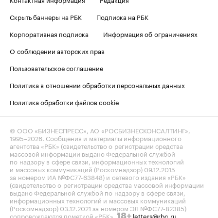
Скрыть баннеры на РБК
Подписка на РБК
Корпоративная подписка
Информация об ограничениях
О соблюдении авторских прав
Пользовательское соглашение
Политика в отношении обработки персональных данных
Политика обработки файлов cookie
© ООО «БИЗНЕСПРЕСС», АО «РОСБИЗНЕСКОНСАЛТИНГ»,
1995–2026
. Сообщения и материалы информационного
агентства «РБК» (свидетельство о регистрации средства
массовой информации выдано Федеральной службой
по надзору в сфере связи, информационных технологий
и массовых коммуникаций (Роскомнадзор) 09.12.2015
за номером ИА №ФС77-63848) и сетевого издания «РБК»
(свидетельство о регистрации средства массовой информации
выдано Федеральной службой по надзору в сфере связи,
информационных технологий и массовых коммуникаций
(Роскомнадзор) 03.12.2021 за номером ЭЛ №ФС77-82385)
сопровождаются пометкой «РБК».
letters@rbc.ru
18+