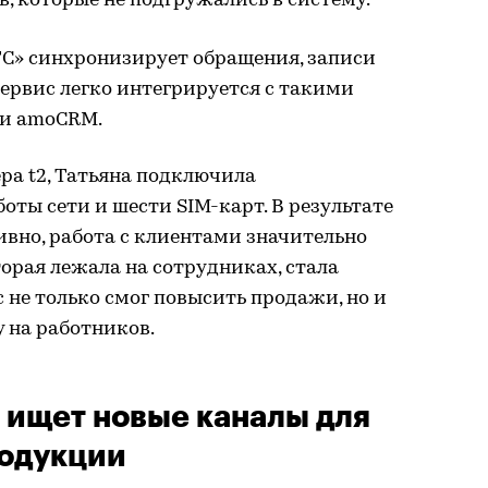
в, которые не подгружались в систему.
С» синхронизирует обращения, записи
Сервис легко интегрируется с такими
ли amoCRM.
ра t2, Татьяна подключила
оты сети и шести SIM-карт. В результате
вно, работа с клиентами значительно
оторая лежала на сотрудниках, стала
 не только смог повысить продажи, но и
 на работников.
ищет новые каналы для
родукции