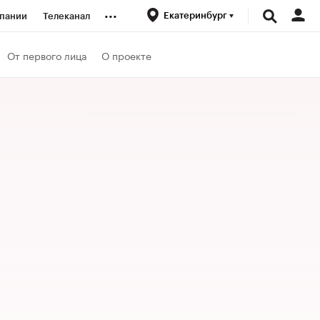
...
Екатеринбург
пании
Телеканал
ионеры
От первого лица
О проекте
вания
личной валюты