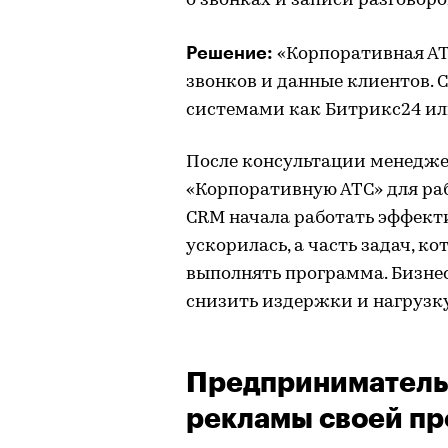
о звонках и записи разговоро
Решение:
«Корпоративная АТ
звонков и данные клиентов. 
системами как Битрикс24 и
После консультации менедже
«Корпоративную АТС» для раб
CRM начала работать эффекти
ускорилась, а часть задач, к
выполнять программа. Бизнес
снизить издержки и нагрузку
Предприниматель 
рекламы своей п