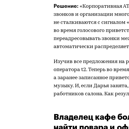
Решение:
«Корпоративная АТ
звонков и организации много
не сталкиваются с сигналом
во время голосового приветс
переадресовывать звонки ме
автоматически распределяет
Изучив все предложения на р
оператора t2. Теперь во врем
а заранее записанное приве
музыку. И, если Дарья занята
работников салона. Как резу
Владелец кафе бо
найти повара и о