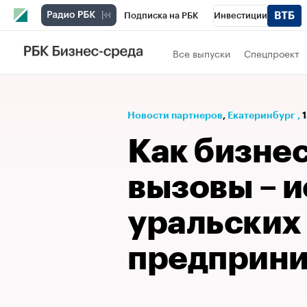
Подписка на РБК
Инвестиции
РБК Вино
Спорт
Школа управления
Все выпуски
Спецпроект
Национальные проекты
Город
Стил
Кредитные рейтинги
Франшизы
Га
Новости партнеров
⁠,
Екатеринбург
,
Проверка контрагентов
Политика
Э
Как бизне
вызовы – 
уральских
предприн