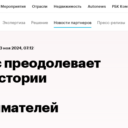
Мероприятия
Отрасли
Недвижимость
Autonews
РБК Ком
 РБК
РБК Образование
РБК Курсы
РБК Life
Тренды
Виз
Экспертиза
Решение
Новости партнеров
Пресс-релизы
ь
Крипто
РБК Бизнес-среда
Дискуссионный клуб
Исследо
зета
Спецпроекты СПб
Конференции СПб
Спецпроекты
13 ноя 2024, 07:12
кономика
Бизнес
Технологии и медиа
Финансы
Рынок на
с преодолевает
истории
имателей