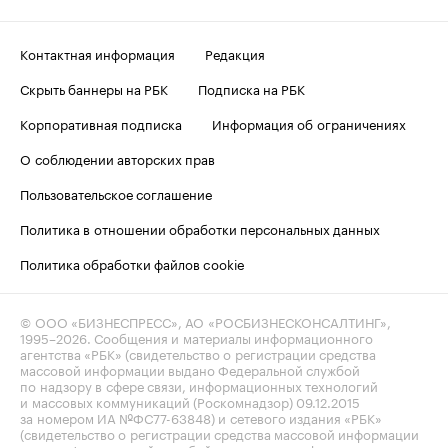
Контактная информация
Редакция
Скрыть баннеры на РБК
Подписка на РБК
Корпоративная подписка
Информация об ограничениях
О соблюдении авторских прав
Пользовательское соглашение
Политика в отношении обработки персональных данных
Политика обработки файлов cookie
© ООО «БИЗНЕСПРЕСС», АО «РОСБИЗНЕСКОНСАЛТИНГ»,
1995–2026
. Сообщения и материалы информационного
агентства «РБК» (свидетельство о регистрации средства
массовой информации выдано Федеральной службой
по надзору в сфере связи, информационных технологий
и массовых коммуникаций (Роскомнадзор) 09.12.2015
за номером ИА №ФС77-63848) и сетевого издания «РБК»
(свидетельство о регистрации средства массовой информации