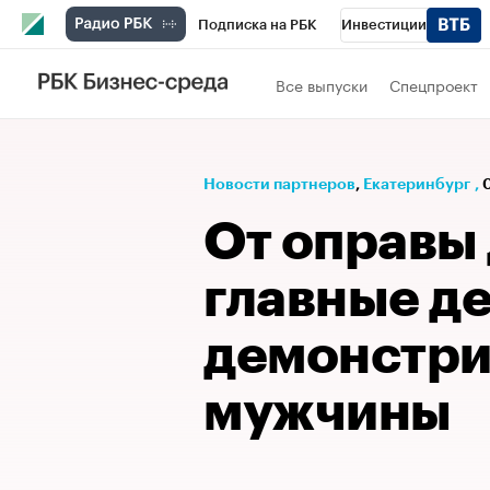
Подписка на РБК
Инвестиции
РБК Вино
Спорт
Школа управления
Все выпуски
Спецпроект
Национальные проекты
Город
Стил
Кредитные рейтинги
Франшизы
Га
Новости партнеров
⁠,
Екатеринбург
,
Проверка контрагентов
Политика
Э
От оправы
главные де
демонстри
мужчины