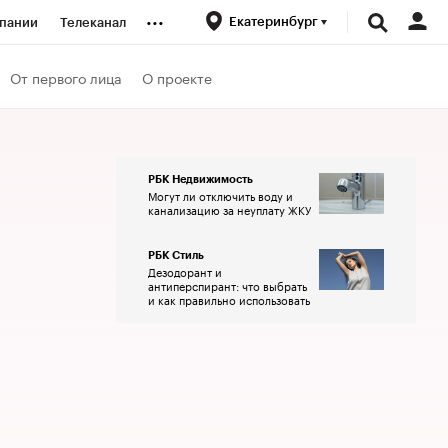
...
Екатеринбург
пании
Телеканал
ионеры
От первого лица
О проекте
вания
РБК Недвижимость
Могут ли отключить воду и
личной валюты
канализацию за неуплату ЖКУ
РБК Стиль
Дезодорант и
антиперспирант: что выбрать
и как правильно использовать