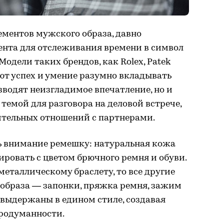
ементов мужского образа, давно
нта для отслеживания времени в символ
Модели таких брендов, как Rolex, Patek
яют успех и умение разумно вкладывать
зводят неизгладимое впечатление, но и
темой для разговора на деловой встрече,
ительных отношений с партнерами.
ь внимание ремешку: натуральная кожа
ровать с цветом брючного ремня и обуви.
металлическому браслету, то все другие
 образа — запонки, пряжка ремня, зажим
 выдержаны в едином стиле, создавая
продуманности.