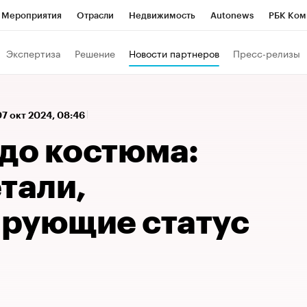
Мероприятия
Отрасли
Недвижимость
Autonews
РБК Ком
 РБК
РБК Образование
РБК Курсы
РБК Life
Тренды
Виз
Экспертиза
Решение
Новости партнеров
Пресс-релизы
ь
Крипто
РБК Бизнес-среда
Дискуссионный клуб
Исследо
зета
Спецпроекты СПб
Конференции СПб
Спецпроекты
07 окт 2024, 08:46
кономика
Бизнес
Технологии и медиа
Финансы
Рынок на
 до костюма:
тали,
рующие статус