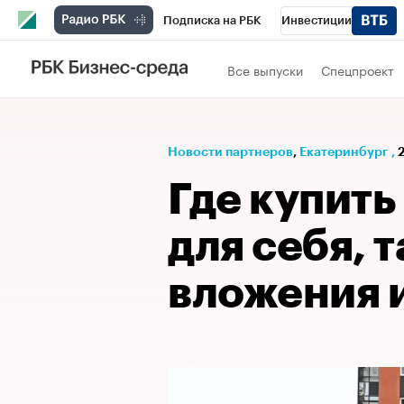
Подписка на РБК
Инвестиции
РБК Вино
Спорт
Школа управления
Все выпуски
Спецпроект
Национальные проекты
Город
Стил
Кредитные рейтинги
Франшизы
Га
Новости партнеров
⁠,
Екатеринбург
,
Проверка контрагентов
Политика
Э
Где купить
для себя, т
вложения 