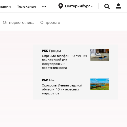
...
Екатеринбург
пании
Телеканал
ионеры
От первого лица
О проекте
вания
РБК Тренды
Спрячьте телефон: 10 лучших
личной валюты
приложений для
фокусировки и
продуктивности
РБК Life
Экотропы Ленинградской
области. 10 интересных
маршрутов