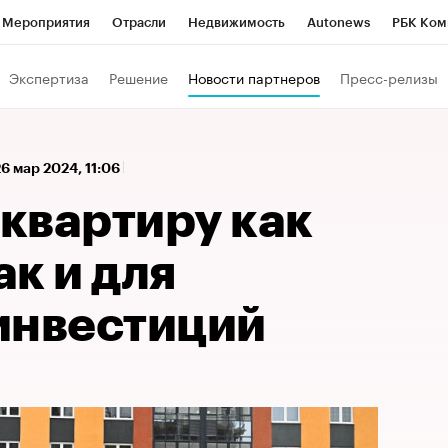
Мероприятия
Отрасли
Недвижимость
Autonews
РБК Ком
 РБК
РБК Образование
РБК Курсы
РБК Life
Тренды
Виз
Экспертиза
Решение
Новости партнеров
Пресс-релизы
ь
Крипто
РБК Бизнес-среда
Дискуссионный клуб
Исследо
зета
Спецпроекты СПб
Конференции СПб
Спецпроекты
26 мар 2024, 11:06
кономика
Бизнес
Технологии и медиа
Финансы
Рынок на
 квартиру как
ак и для
инвестиций