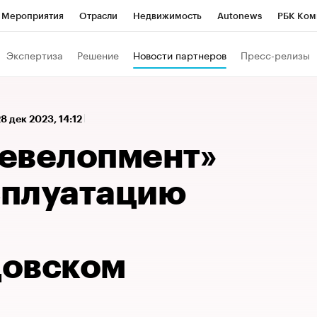
Мероприятия
Отрасли
Недвижимость
Autonews
РБК Ком
 РБК
РБК Образование
РБК Курсы
РБК Life
Тренды
Виз
Экспертиза
Решение
Новости партнеров
Пресс-релизы
ь
Крипто
РБК Бизнес-среда
Дискуссионный клуб
Исследо
зета
Спецпроекты СПб
Конференции СПб
Спецпроекты
8 дек 2023, 14:12
кономика
Бизнес
Технологии и медиа
Финансы
Рынок на
евелопмент»
ксплуатацию
цовском