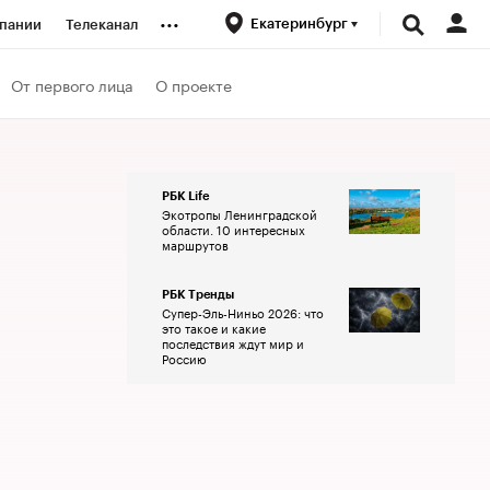
...
Екатеринбург
пании
Телеканал
ионеры
От первого лица
О проекте
вания
РБК Life
Экотропы Ленинградской
личной валюты
области. 10 интересных
маршрутов
РБК Тренды
Супер-Эль-Ниньо 2026: что
это такое и какие
последствия ждут мир и
Россию