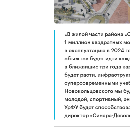
«В жилой части района 
1 миллион квадратных ме
в эксплуатацию в 2024 го
объектов будет идти кажд
в ближайшие три года ка
будет расти, инфраструк
суперсовременными уче
Новокольцовского мы буд
молодой, спортивный, э
УрФУ будет способствова
директор «Синара-Девел