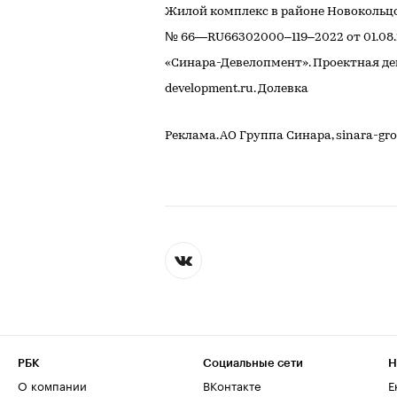
Жилой комплекс в районе Новокольцо
№ 66—RU66302000–119–2022 от 01.08
«Синара-Девелопмент». Проектная дек
development.ru. Долевка
Реклама. АО Группа Синара, sinara-gr
РБК
Социальные сети
Н
О компании
ВКонтакте
Е