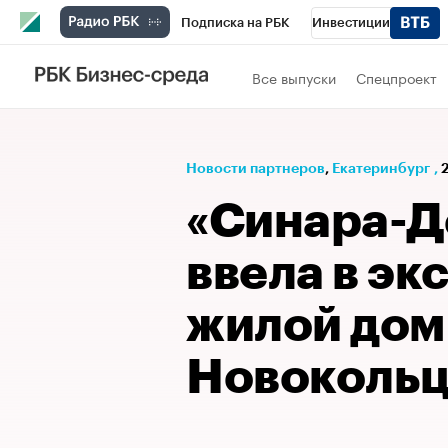
Подписка на РБК
Инвестиции
РБК Вино
Спорт
Школа управления
Все выпуски
Спецпроект
Национальные проекты
Город
Стил
Кредитные рейтинги
Франшизы
Га
Новости партнеров
⁠,
Екатеринбург
,
2
Проверка контрагентов
Политика
Э
«Синара-Д
ввела в э
жилой дом
Новоколь