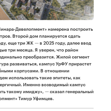
«Синара-Девелопмент» намерена построить
тров. Второй дом планируется сдать
ду, еще три ЖК — в 2025 году, далее ввод
ые три месяца. Я уверен, что район
рдинально преобразится. Жилой сегмент
тура развиваться, кампус УрФУ прирастет
бными корпусами. В отношении
ем использовать такие эпитеты, как
нергичный. Именно возводимый кампус
ть такому имиджу», — сказал генеральный
опмент» Тимур Уфимцев.