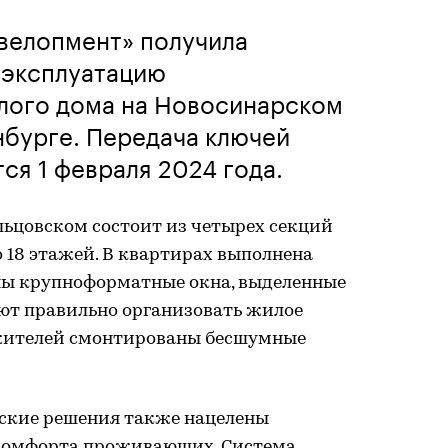
велопмент» получила
 эксплуатацию
лого дома на Новосинарском
инбурге. Передача ключей
ся 1 февраля 2024 года.
ьцовском состоит из четырех секций
о 18 этажей. В квартирах выполнена
ены крупноформатные окна, выделенные
ют правильно организовать жилое
 жителей смонтированы бесшумные
ские решения также нацелены
 комфорта проживающих. Система