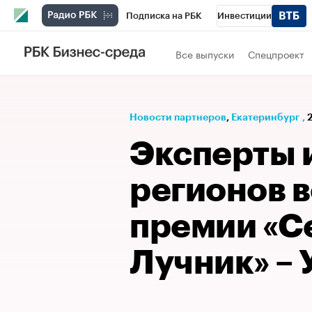
Подписка на РБК
Инвестиции
РБК Вино
Спорт
Школа управления
Все выпуски
Спецпроект
Национальные проекты
Город
Стил
Кредитные рейтинги
Франшизы
Га
Новости партнеров
⁠,
Екатеринбург
,
2
Проверка контрагентов
Политика
Э
Эксперты и
регионов 
премии «С
Лучник» – 