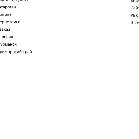
атарстан
Сайт
юмень
РБК
ерноземье
Шко
авказ
арелия
урманск
риморский край