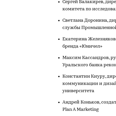
Сергей Балакирев, дир
комитета по исследов
Светлана Доронина, д
службы Промышленной
Екатерина Железнякова
бренда «Юничел»
Максим Кассандров, ру
Уральского банка реко
Константин Киуру, ди
коммуникации и дизай
университета
Андрей Коньков, созда
Plan A Marketing