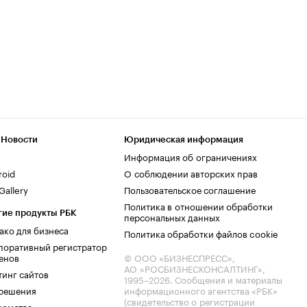
 Новости
Юридическая информация
Информация об ограничениях
roid
О соблюдении авторских прав
allery
Пользовательское соглашение
Политика в отношении обработки
гие продукты РБК
персональных данных
ако для бизнеса
Политика обработки файлов cookie
поративный регистратор
енов
© ООО «БИЗНЕСПРЕСС»,
АО «РОСБИЗНЕСКОНСАЛТИНГ»,
тинг сайтов
1995–2026
. Сообщения и материалы
.решения
информационного агентства «РБК»
(свидетельство о регистрации
комства