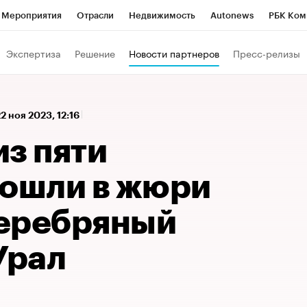
Мероприятия
Отрасли
Недвижимость
Autonews
РБК Ком
 РБК
РБК Образование
РБК Курсы
РБК Life
Тренды
Виз
Экспертиза
Решение
Новости партнеров
Пресс-релизы
ь
Крипто
РБК Бизнес-среда
Дискуссионный клуб
Исследо
зета
Спецпроекты СПб
Конференции СПб
Спецпроекты
2 ноя 2023, 12:16
кономика
Бизнес
Технологии и медиа
Финансы
Рынок на
з пяти
вошли в жюри
еребряный
Урал