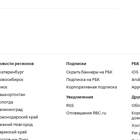
овости регионов
Подписки
РБК
катеринбург
Скрыть баннеры на РБК
iOS
овосибирск
Подписка на РБК
And
мск
Корпоративная подписка
AppG
ашкортостан
Уведомления
Дру
ологда
RSS
Обл
алининград
Оповещения RBC.ru
Кор
раснодарский край
дом
ижний Новгород
Хос
ермский край
Рег
остов-на-Дону
Зна