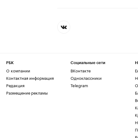
РБК
Социальные сети
Н
О компании
ВКонтакте
Е
Контактная информация
Одноклассники
Н
Редакция
Telegram
О
Размещение рекламы
Б
В
К
К
Н
П
Р