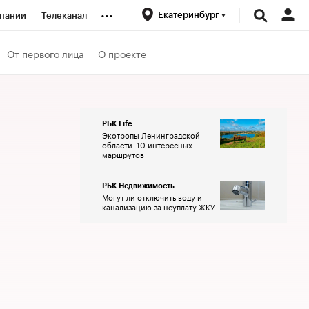
...
Екатеринбург
пании
Телеканал
ионеры
От первого лица
О проекте
вания
РБК Life
Экотропы Ленинградской
личной валюты
области. 10 интересных
маршрутов
РБК Недвижимость
Могут ли отключить воду и
канализацию за неуплату ЖКУ