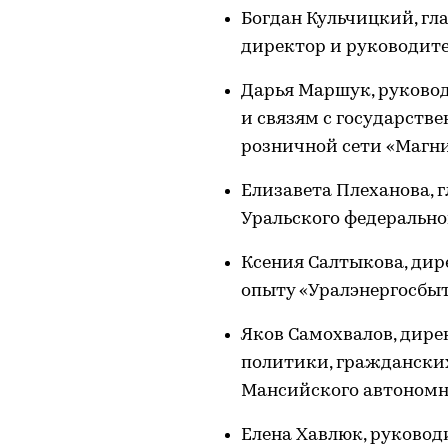
Богдан Кульчицкий, гл
директор и руководите
Дарья Маршук, руково
и связям с государств
розничной сети «Магн
Елизавета Плеханова, 
Уральского федерально
Ксения Салтыкова, ди
опыту «Уралэнергосбы
Яков Самохвалов, дир
политики, граждански
Мансийского автономн
Елена Хавлюк, руково