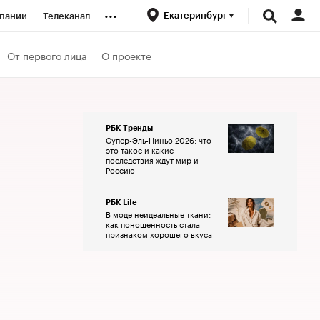
...
Екатеринбург
пании
Телеканал
ионеры
От первого лица
О проекте
вания
РБК Тренды
Супер-Эль-Ниньо 2026: что
личной валюты
это такое и какие
последствия ждут мир и
Россию
РБК Life
В моде неидеальные ткани:
как поношенность стала
признаком хорошего вкуса