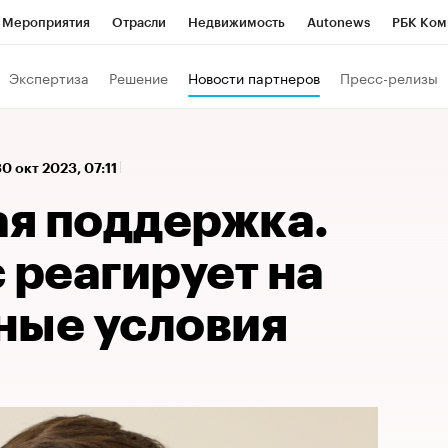
Мероприятия
Отрасли
Недвижимость
Autonews
РБК Ком
 РБК
РБК Образование
РБК Курсы
РБК Life
Тренды
Виз
Экспертиза
Решение
Новости партнеров
Пресс-релизы
ь
Крипто
РБК Бизнес-среда
Дискуссионный клуб
Исследо
зета
Спецпроекты СПб
Конференции СПб
Спецпроекты
30 окт 2023, 07:11
кономика
Бизнес
Технологии и медиа
Финансы
Рынок на
я поддержка.
 реагирует на
ные условия