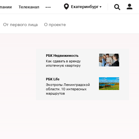
...
Екатеринбург
пании
Телеканал
ионеры
От первого лица
О проекте
вания
РБК Недвижимость
Как сдавать в аренду
личной валюты
ипотечную квартиру
РБК Life
Экотропы Ленинградской
области. 10 интересных
маршрутов