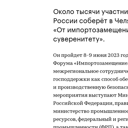
Около тысячи участни
России соберёт в Че
«От импортозамещени
суверенитету».
Он пройдет 8-9 июня 2023 го
Форума «Импортозамещение. 
межрегиональное сотруднич
господдержки как способ об
и производственную безопас
мероприятия выступают Мин
Российской Федерации, прави
министерство промышленнос
ресурсов, федеральный и ре
промышленности (ФРП), а та