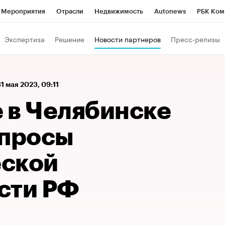
Мероприятия
Отрасли
Недвижимость
Autonews
РБК Ком
 РБК
РБК Образование
РБК Курсы
РБК Life
Тренды
Виз
Экспертиза
Решение
Новости партнеров
Пресс-релизы
ь
Крипто
РБК Бизнес-среда
Дискуссионный клуб
Исследо
зета
Спецпроекты СПб
Конференции СПб
Спецпроекты
31 мая 2023, 09:11
кономика
Бизнес
Технологии и медиа
Финансы
Рынок на
 в Челябинске
опросы
ской
сти РФ