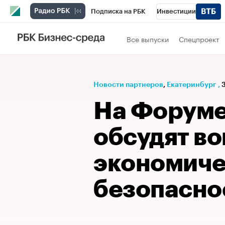
Подписка на РБК
Инвестиции
РБК Вино
Спорт
Школа управления
Все выпуски
Спецпроект
Национальные проекты
Город
Стил
Кредитные рейтинги
Франшизы
Га
Новости партнеров
⁠,
Екатеринбург
,
Проверка контрагентов
Политика
Э
На Форуме
обсудят в
экономиче
безопасно