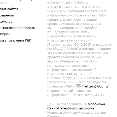
енов
© ООО «БИЗНЕСПРЕСС»,
АО «РОСБИЗНЕСКОНСАЛТИНГ»,
тинг сайтов
1995–2026
. Сообщения и материалы
.решения
информационного агентства «РБК»
(свидетельство о регистрации
комства
средства массовой информации
 знакомств podbor.ru
выдано Федеральной службой
по надзору в сфере связи,
 Курсы
информационных технологий
ла управления РБК
и массовых коммуникаций
(Роскомнадзор) 09.12.2015 за номером
ИА №ФС77-63848) и сетевого издания
«РБК» (свидетельство о регистрации
средства массовой информации
выдано Федеральной службой
по надзору в сфере связи,
информационных технологий
и массовых коммуникаций
(Роскомнадзор) 03.12.2021 за номером
ЭЛ №ФС77-82385) сопровождаются
пометкой «РБК».
letters@rbc.ru
18+
Владельцем сайта является
информационное агентство «РБК».
Данные предоставлены:
Мосбиржа
,
Санкт-Петербургская биржа
.
Индексы облигаций предоставлены
Cbonds.