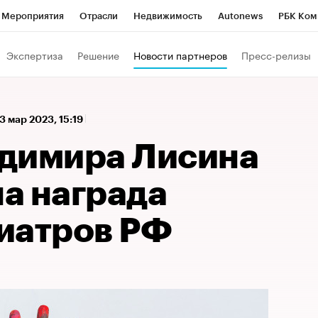
Мероприятия
Отрасли
Недвижимость
Autonews
РБК Ком
 РБК
РБК Образование
РБК Курсы
РБК Life
Тренды
Виз
Экспертиза
Решение
Новости партнеров
Пресс-релизы
ь
Крипто
РБК Бизнес-среда
Дискуссионный клуб
Исследо
зета
Спецпроекты СПб
Конференции СПб
Спецпроекты
13 мар 2023, 15:19
кономика
Бизнес
Технологии и медиа
Финансы
Рынок на
димира Лисина
а награда
иатров РФ