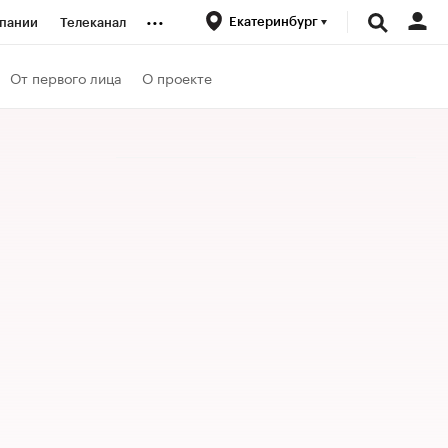
...
Екатеринбург
пании
Телеканал
ионеры
От первого лица
О проекте
вания
личной валюты