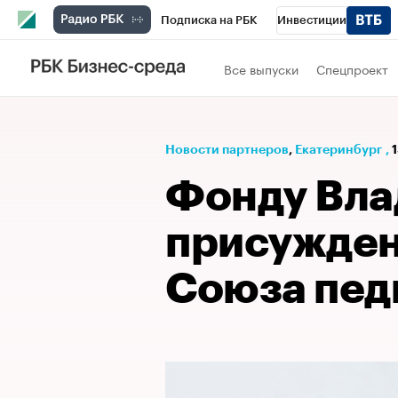
Подписка на РБК
Инвестиции
РБК Вино
Спорт
Школа управления
Все выпуски
Спецпроект
Национальные проекты
Город
Стил
Кредитные рейтинги
Франшизы
Га
Новости партнеров
⁠,
Екатеринбург
,
Проверка контрагентов
Политика
Э
Фонду Вла
присужден
Союза пед