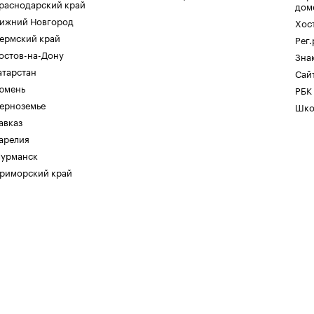
раснодарский край
дом
ижний Новгород
Хос
ермский край
Рег
остов-на-Дону
Зна
атарстан
Сайт
юмень
РБК
ерноземье
Шко
авказ
арелия
урманск
риморский край