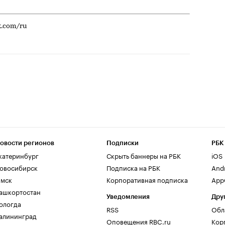
k.com/ru
овости регионов
Подписки
РБК
катеринбург
Скрыть баннеры на РБК
iOS
овосибирск
Подписка на РБК
And
мск
Корпоративная подписка
AppG
ашкортостан
Уведомления
Дру
ологда
RSS
Обл
алининград
Оповещения RBC.ru
Кор