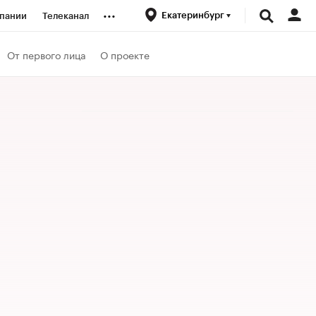
...
Екатеринбург
пании
Телеканал
ионеры
От первого лица
О проекте
вания
личной валюты