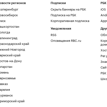
овости регионов
Подписки
РБК
катеринбург
Скрыть баннеры на РБК
iOS
овосибирск
Подписка на РБК
And
мск
Корпоративная подписка
AppG
ашкортостан
Уведомления
Дру
ологда
RSS
Обл
алининград
Оповещения RBC.ru
Кор
раснодарский край
дом
ижний Новгород
Хос
ермский край
Рег
остов-на-Дону
Зна
атарстан
Сайт
юмень
РБК
ерноземье
Шко
авказ
арелия
урманск
риморский край