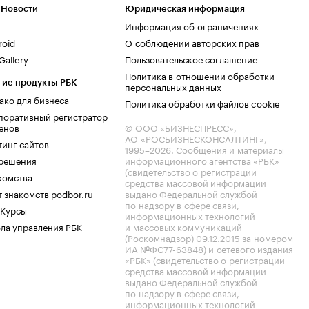
 Новости
Юридическая информация
Информация об ограничениях
roid
О соблюдении авторских прав
allery
Пользовательское соглашение
Политика в отношении обработки
гие продукты РБК
персональных данных
ако для бизнеса
Политика обработки файлов cookie
поративный регистратор
енов
© ООО «БИЗНЕСПРЕСС»,
АО «РОСБИЗНЕСКОНСАЛТИНГ»,
тинг сайтов
1995–2026
. Сообщения и материалы
.решения
информационного агентства «РБК»
(свидетельство о регистрации
комства
средства массовой информации
 знакомств podbor.ru
выдано Федеральной службой
по надзору в сфере связи,
 Курсы
информационных технологий
ла управления РБК
и массовых коммуникаций
(Роскомнадзор) 09.12.2015 за номером
ИА №ФС77-63848) и сетевого издания
«РБК» (свидетельство о регистрации
средства массовой информации
выдано Федеральной службой
по надзору в сфере связи,
информационных технологий