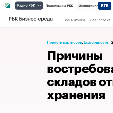
Подписка на РБК
Инвестиции
РБК Вино
Спорт
Школа управления
Все выпуски
Спецпроект
Национальные проекты
Город
Стил
Кредитные рейтинги
Франшизы
Га
Новости партнеров
⁠,
Екатеринбург
,
Проверка контрагентов
Политика
Э
Причины
востребов
складов о
хранения