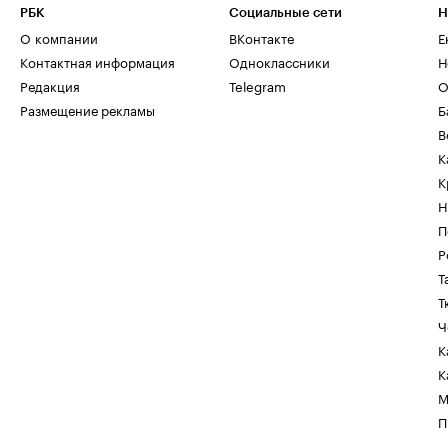
РБК
Социальные сети
Н
О компании
ВКонтакте
Е
Контактная информация
Одноклассники
Н
Редакция
Telegram
О
Размещение рекламы
Б
В
К
К
Н
П
Р
Т
Т
Ч
К
К
М
П