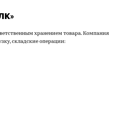
РЛК»
тветственным хранением товара. Компания
узку, складские операции: