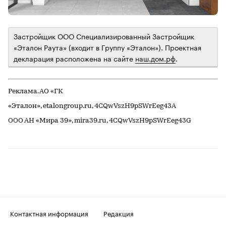
Застройщик ООО Специализированный Застройщик
«Эталон Раута» (входит в Группу «Эталон»). Проектная
декларация расположена на сайте
наш.дом.рф
.
Реклама. АО «ГК
«Эталон», etalongroup.ru,
4CQwVszH9pSWrEeg43A
ООО АН «Мира 39», mira39.ru,
4CQwVszH9pSWrEeg43G
Контактная информация
Редакция