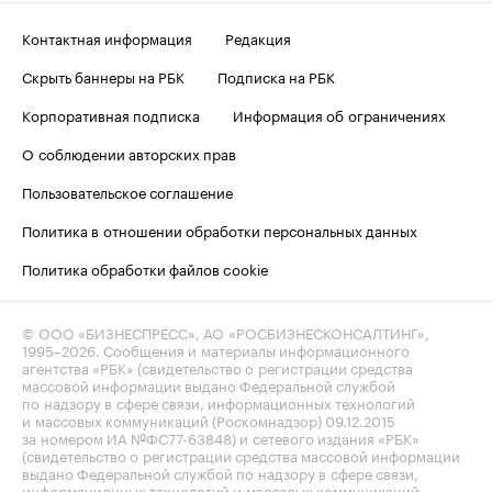
Контактная информация
Редакция
Скрыть баннеры на РБК
Подписка на РБК
Корпоративная подписка
Информация об ограничениях
О соблюдении авторских прав
Пользовательское соглашение
Политика в отношении обработки персональных данных
Политика обработки файлов cookie
© ООО «БИЗНЕСПРЕСС», АО «РОСБИЗНЕСКОНСАЛТИНГ»,
1995–2026
. Сообщения и материалы информационного
агентства «РБК» (свидетельство о регистрации средства
массовой информации выдано Федеральной службой
по надзору в сфере связи, информационных технологий
и массовых коммуникаций (Роскомнадзор) 09.12.2015
за номером ИА №ФС77-63848) и сетевого издания «РБК»
(свидетельство о регистрации средства массовой информации
выдано Федеральной службой по надзору в сфере связи,
информационных технологий и массовых коммуникаций