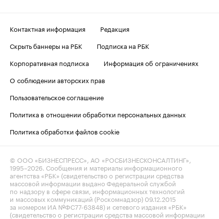
Контактная информация
Редакция
Скрыть баннеры на РБК
Подписка на РБК
Корпоративная подписка
Информация об ограничениях
О соблюдении авторских прав
Пользовательское соглашение
Политика в отношении обработки персональных данных
Политика обработки файлов cookie
© ООО «БИЗНЕСПРЕСС», АО «РОСБИЗНЕСКОНСАЛТИНГ»,
1995–2026
. Сообщения и материалы информационного
агентства «РБК» (свидетельство о регистрации средства
массовой информации выдано Федеральной службой
по надзору в сфере связи, информационных технологий
и массовых коммуникаций (Роскомнадзор) 09.12.2015
за номером ИА №ФС77-63848) и сетевого издания «РБК»
(свидетельство о регистрации средства массовой информации