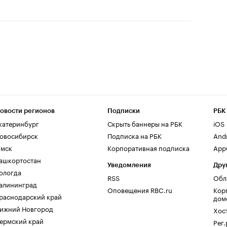
овости регионов
Подписки
РБК
катеринбург
Скрыть баннеры на РБК
iOS
овосибирск
Подписка на РБК
And
мск
Корпоративная подписка
AppG
ашкортостан
Уведомления
Дру
ологда
RSS
Обл
алининград
Оповещения RBC.ru
Кор
раснодарский край
дом
ижний Новгород
Хос
ермский край
Рег