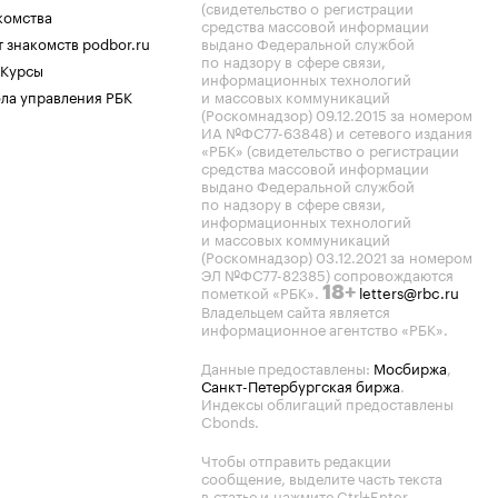
(свидетельство о регистрации
комства
средства массовой информации
 знакомств podbor.ru
выдано Федеральной службой
по надзору в сфере связи,
 Курсы
информационных технологий
ла управления РБК
и массовых коммуникаций
(Роскомнадзор) 09.12.2015 за номером
ИА №ФС77-63848) и сетевого издания
«РБК» (свидетельство о регистрации
средства массовой информации
выдано Федеральной службой
по надзору в сфере связи,
информационных технологий
и массовых коммуникаций
(Роскомнадзор) 03.12.2021 за номером
ЭЛ №ФС77-82385) сопровождаются
пометкой «РБК».
letters@rbc.ru
18+
Владельцем сайта является
информационное агентство «РБК».
Данные предоставлены:
Мосбиржа
,
Санкт-Петербургская биржа
.
Индексы облигаций предоставлены
Cbonds.
Чтобы отправить редакции
сообщение, выделите часть текста
в статье и нажмите Ctrl+Enter