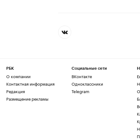
РБК
Социальные сети
Н
О компании
ВКонтакте
Е
Контактная информация
Одноклассники
Н
Редакция
Telegram
О
Размещение рекламы
Б
В
К
К
Н
П