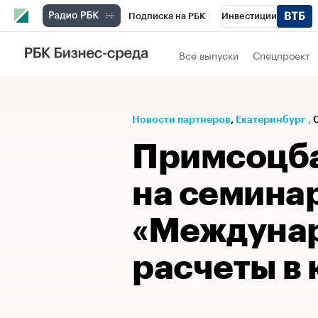
Подписка на РБК
Инвестиции
РБК Вино
Спорт
Школа управления
Все выпуски
Спецпроект
Национальные проекты
Город
Стил
Кредитные рейтинги
Франшизы
Га
Новости партнеров
⁠,
Екатеринбург
,
Проверка контрагентов
Политика
Э
Примсоцба
на семина
«Междуна
расчеты в