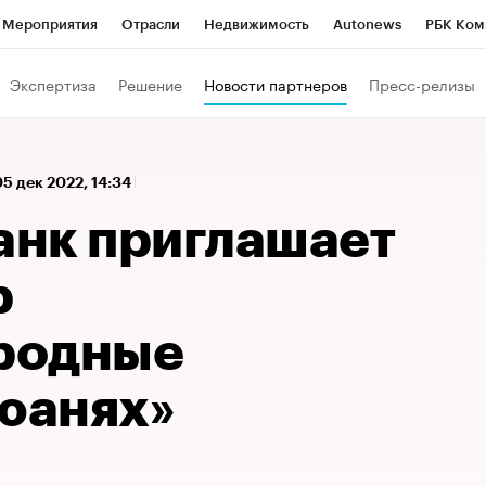
Мероприятия
Отрасли
Недвижимость
Autonews
РБК Ком
 РБК
РБК Образование
РБК Курсы
РБК Life
Тренды
Виз
Экспертиза
Решение
Новости партнеров
Пресс-релизы
ь
Крипто
РБК Бизнес-среда
Дискуссионный клуб
Исследо
зета
Спецпроекты СПб
Конференции СПб
Спецпроекты
05 дек 2022, 14:34
кономика
Бизнес
Технологии и медиа
Финансы
Рынок на
нк приглашает
р
родные
 юанях»