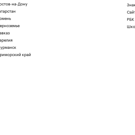
остов-на-Дону
Зна
атарстан
Сайт
юмень
РБК
ерноземье
Шко
авказ
арелия
урманск
риморский край