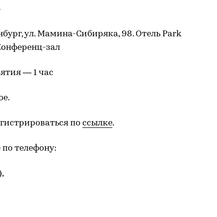
Б
нбург, ул. Мамина-Сибиряка, 98. Отель Park
 Конференц-зал
тия — 1 час
ое.
егистрироваться по
ссылке
.
 по телефону:
),