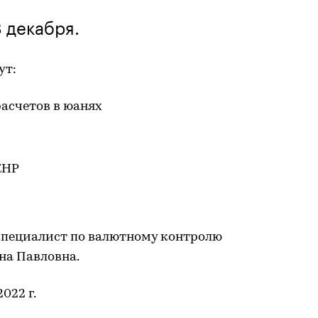
 декабря.
ут:
расчетов в юанях
КНР
специалист по валютному контролю
на Павловна.
022 г.