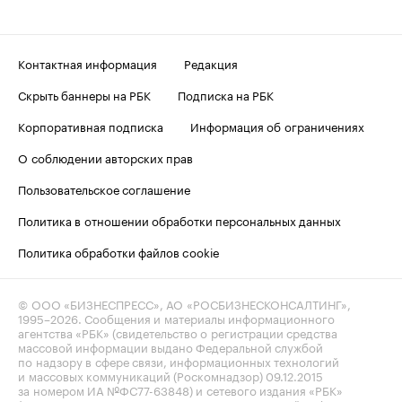
Контактная информация
Редакция
Скрыть баннеры на РБК
Подписка на РБК
Корпоративная подписка
Информация об ограничениях
О соблюдении авторских прав
Пользовательское соглашение
Политика в отношении обработки персональных данных
Политика обработки файлов cookie
© ООО «БИЗНЕСПРЕСС», АО «РОСБИЗНЕСКОНСАЛТИНГ»,
1995–2026
. Сообщения и материалы информационного
агентства «РБК» (свидетельство о регистрации средства
массовой информации выдано Федеральной службой
по надзору в сфере связи, информационных технологий
и массовых коммуникаций (Роскомнадзор) 09.12.2015
за номером ИА №ФС77-63848) и сетевого издания «РБК»