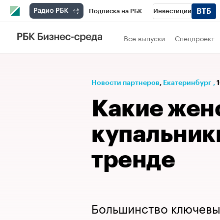
Подписка на РБК
Инвестиции
РБК Вино
Спорт
Школа управления
Все выпуски
Спецпроект
Национальные проекты
Город
Стил
Кредитные рейтинги
Франшизы
Га
Новости партнеров
⁠,
Екатеринбург
,
1
Проверка контрагентов
Политика
Э
Какие жен
купальники
тренде
Большинство ключевы