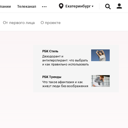
...
Екатеринбург
пании
Телеканал
ионеры
От первого лица
О проекте
вания
РБК Стиль
Дезодорант и
личной валюты
антиперспирант: что выбрать
и как правильно использовать
РБК Тренды
Что такое афантазия и как
живут люди без воображения