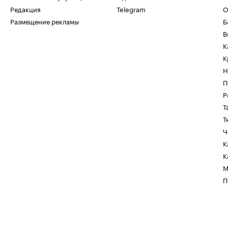
Редакция
Telegram
О
Размещение рекламы
Б
В
К
К
Н
П
Р
Т
Т
Ч
К
К
М
П