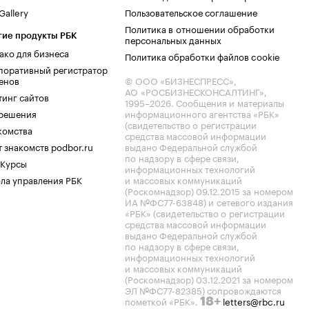
allery
Пользовательское соглашение
Политика в отношении обработки
гие продукты РБК
персональных данных
ако для бизнеса
Политика обработки файлов cookie
поративный регистратор
енов
© ООО «БИЗНЕСПРЕСС»,
АО «РОСБИЗНЕСКОНСАЛТИНГ»,
тинг сайтов
1995–2026
. Сообщения и материалы
.решения
информационного агентства «РБК»
(свидетельство о регистрации
комства
средства массовой информации
 знакомств podbor.ru
выдано Федеральной службой
по надзору в сфере связи,
 Курсы
информационных технологий
ла управления РБК
и массовых коммуникаций
(Роскомнадзор) 09.12.2015 за номером
ИА №ФС77-63848) и сетевого издания
«РБК» (свидетельство о регистрации
средства массовой информации
выдано Федеральной службой
по надзору в сфере связи,
информационных технологий
и массовых коммуникаций
(Роскомнадзор) 03.12.2021 за номером
ЭЛ №ФС77-82385) сопровождаются
пометкой «РБК».
letters@rbc.ru
18+