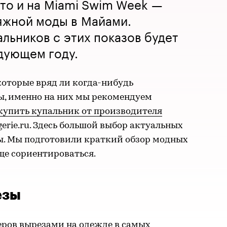
ето и на Miami Swim Week —
яжной моды в Майами.
альников с этих показов будет
едующем году.
которые вряд ли когда-нибудь
ы, именно на них мы рекомендуем
купить купальник от производителя
gerie.ru. Здесь большой выбор актуальных
ы. Мы подготовили краткий обзор модных
ще сориентироваться.
езы
еров вырезами на одежде в самых