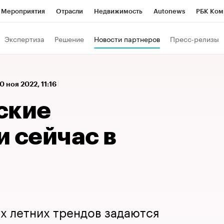
Мероприятия
Отрасли
Недвижимость
Autonews
РБК Ком
 РБК
РБК Образование
РБК Курсы
РБК Life
Тренды
Виз
Экспертиза
Решение
Новости партнеров
Пресс-релизы
ь
Крипто
РБК Бизнес-среда
Дискуссионный клуб
Исследо
зета
Спецпроекты СПб
Конференции СПб
Спецпроекты
0 ноя 2022, 11:16
кономика
Бизнес
Технологии и медиа
Финансы
Рынок на
ские
 сейчас в
х летних трендов задаются