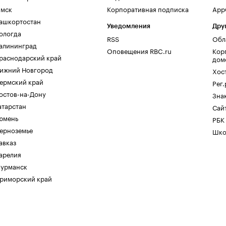
мск
Корпоративная подписка
AppG
ашкортостан
Уведомления
Дру
ологда
RSS
Обл
алининград
Оповещения RBC.ru
Кор
раснодарский край
дом
ижний Новгород
Хос
ермский край
Рег
остов-на-Дону
Зна
атарстан
Сайт
юмень
РБК
ерноземье
Шко
авказ
арелия
урманск
риморский край