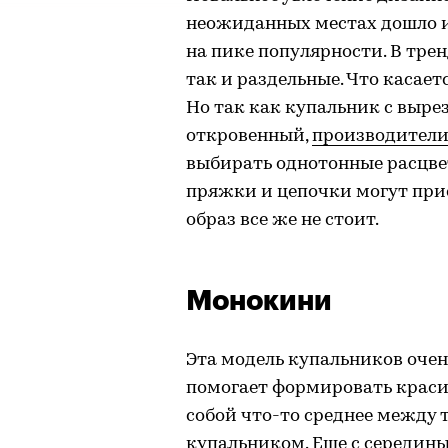
неожиданных местах дошло и
на пике популярности. В тре
так и раздельные. Что касаетс
Но так как купальник с выре
откровенный,
производители
выбирать однотонные расцвет
пряжки и цепочки могут при
образ все же не стоит.
Монокини
Эта модель купальников очен
помогает формировать краси
собой что-то среднее между
купальником. Еще с середин