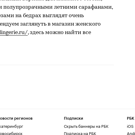
о и полупрозрачными летними сарафанами,
зами на бедрах выглядят очень
ендуем заглянуть в магазин женского
lingerie.ru/
, здесь можно найти все
овости регионов
Подписки
РБК
катеринбург
Скрыть баннеры на РБК
iOS
овосибирск
Подписка на РБК
And