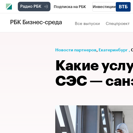
Подписка на РБК
Инвестиции
РБК Вино
Спорт
Школа управления
Все выпуски
Спецпроект
Национальные проекты
Город
Стил
Кредитные рейтинги
Франшизы
Га
Новости партнеров
⁠,
Екатеринбург
,
Проверка контрагентов
Политика
Э
Какие усл
СЭС — сан