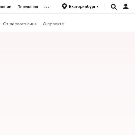
...
Екатеринбург
пании
Телеканал
ионеры
От первого лица
О проекте
вания
личной валюты