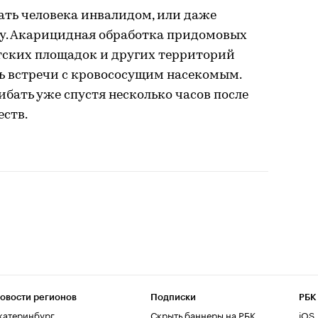
ать человека инвалидом, или даже
ду. Акарицидная обработка придомовых
детских площадок и других территорий
ь встречи с кровососущим насекомым.
бать уже спустя несколько часов после
ств.
овости регионов
Подписки
РБК
катеринбург
Скрыть баннеры на РБК
iOS