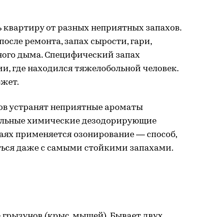
ь квартиру от разных неприятных запахов.
после ремонта, запах сырости, гари,
чного дыма. Специфический запах
и, где находился тяжелобольной человек.
ожет.
сов устранят неприятные ароматы
иальные химические дезодорирующие
аях применяется озонирование — способ,
ться даже с самыми стойкими запахами.
грызунов (крыс, мышей). Бывает двух