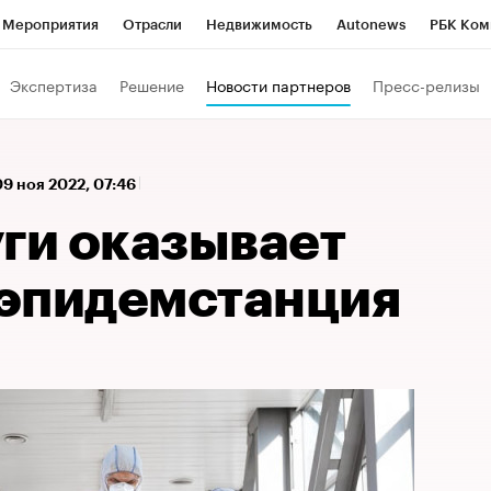
Мероприятия
Отрасли
Недвижимость
Autonews
РБК Ком
 РБК
РБК Образование
РБК Курсы
РБК Life
Тренды
Виз
Экспертиза
Решение
Новости партнеров
Пресс-релизы
ь
Крипто
РБК Бизнес-среда
Дискуссионный клуб
Исследо
зета
Спецпроекты СПб
Конференции СПб
Спецпроекты
09 ноя 2022, 07:46
кономика
Бизнес
Технологии и медиа
Финансы
Рынок на
уги оказывает
эпидемстанция