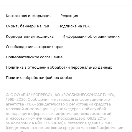
Контактная информация
Редакция
Скрыть баннеры на РБК
Подписка на РБК
Корпоративная подписка
Информация об ограничениях
О соблюдении авторских прав
Пользовательское соглашение
Политика в отношении обработки персональных данных
Политика обработки файлов cookie
© ООО «БИЗНЕСПРЕСС», АО «РОСБИЗНЕСКОНСАЛТИНГ»,
1995–2026
. Сообщения и материалы информационного
агентства «РБК» (свидетельство о регистрации средства
массовой информации выдано Федеральной службой
по надзору в сфере связи, информационных технологий
и массовых коммуникаций (Роскомнадзор) 09.12.2015
за номером ИА №ФС77-63848) и сетевого издания «РБК»
(свидетельство о регистрации средства массовой информации
выдано Федеральной службой по надзору в сфере связи,