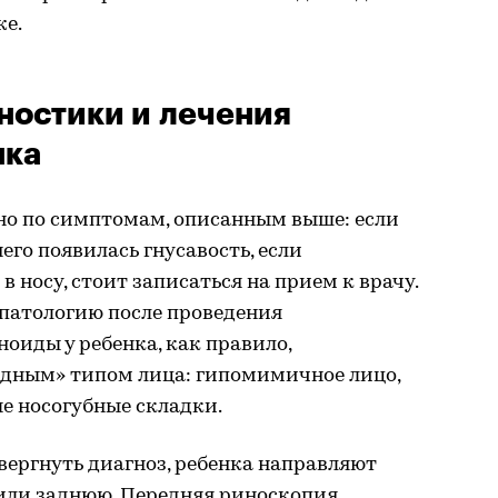
же.
ностики и лечения
нка
о по симптомам, описанным выше: если
него появилась гнусавость, если
в носу, стоит записаться на прием к врачу.
патологию после проведения
оиды у ребенка, как правило,
дным» типом лица: гипомимичное лицо,
е носогубные складки.
ергнуть диагноз, ребенка направляют
или заднюю. Передняя риноскопия