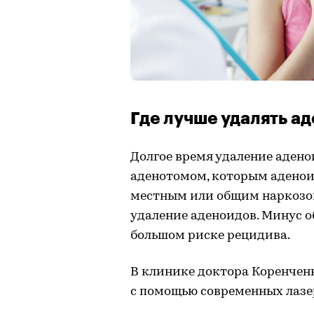
Где лучше удалять а
Долгое время удаление аден
аденотомом, которым аденоид
местным или общим наркозом
удаление аденоидов. Минус о
большом риске рецидива.
В клинике доктора Коренчен
с помощью современных лазе