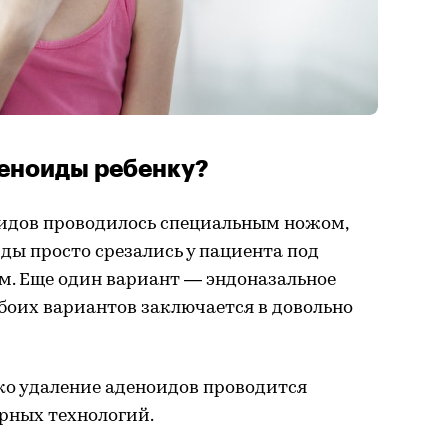
деноиды ребенку?
оидов проводилось специальным ножом,
ы просто срезались у пациента под
. Еще один вариант — эндоназальное
боих вариантов заключается в довольно
ко удаление аденоидов проводится
рных технологий.