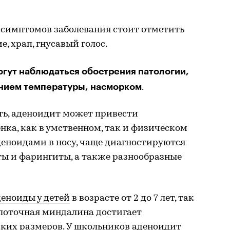
симптомов заболевания стоит отметить
, храп, гнусавый голос.
огут наблюдаться обострения патологии,
ием температуры, насморком
.
ть, аденоидит может привести
нка, как в умственном, так и физическом
 аденоидами в носу, чаще диагностируются
ты и фарингиты, а также разнообразные
деноиды у детей
в возрасте от 2 до 7 лет, так
глоточная миндалина достигает
ких размеров. У школьников аденоидит