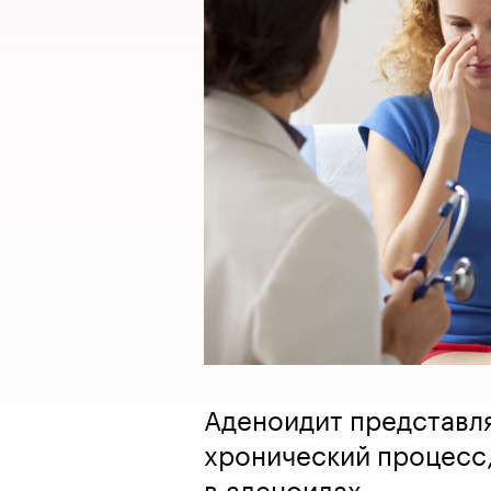
Аденоидит представл
хронический процесс,
в аденоидах.