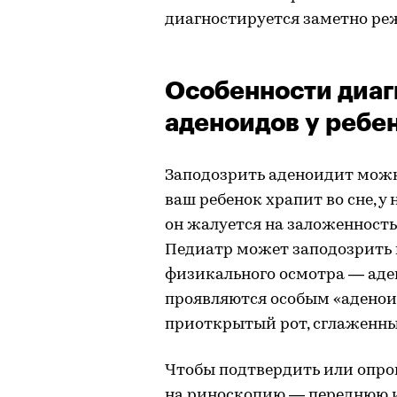
диагностируется заметно ре
Особенности диаг
аденоидов у ребе
Заподозрить аденоидит можн
ваш ребенок храпит во сне, у 
он жалуется на заложенность 
Педиатр может заподозрить 
физикального осмотра — аден
проявляются особым «аденои
приоткрытый рот, сглаженны
Чтобы подтвердить или опров
на риноскопию — переднюю 