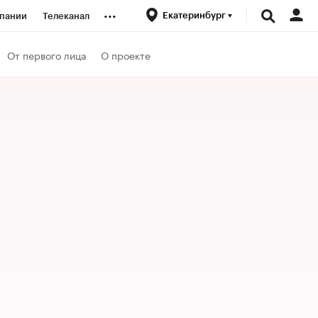
...
Екатеринбург
пании
Телеканал
ионеры
От первого лица
О проекте
вания
личной валюты