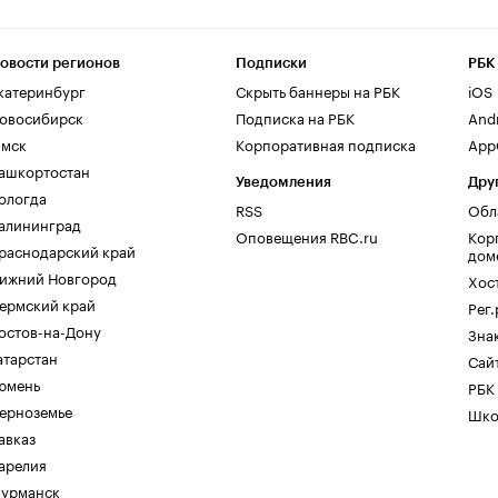
овости регионов
Подписки
РБК
катеринбург
Скрыть баннеры на РБК
iOS
овосибирск
Подписка на РБК
And
мск
Корпоративная подписка
AppG
ашкортостан
Уведомления
Дру
ологда
RSS
Обл
алининград
Оповещения RBC.ru
Кор
раснодарский край
дом
ижний Новгород
Хос
ермский край
Рег
остов-на-Дону
Зна
атарстан
Сайт
юмень
РБК
ерноземье
Шко
авказ
арелия
урманск