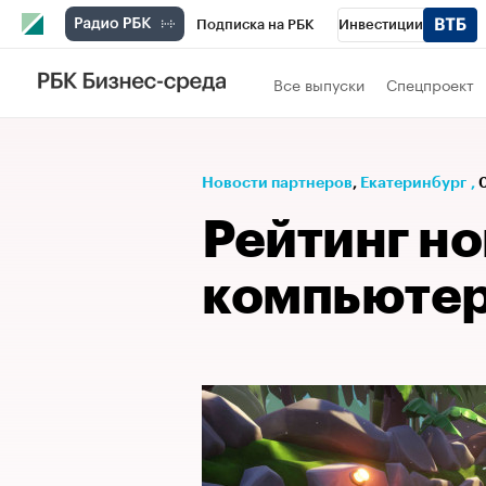
Подписка на РБК
Инвестиции
РБК Вино
Спорт
Школа управления
Все выпуски
Спецпроект
Национальные проекты
Город
Стил
Кредитные рейтинги
Франшизы
Га
Новости партнеров
⁠,
Екатеринбург
,
Проверка контрагентов
Политика
Э
Рейтинг н
компьютер