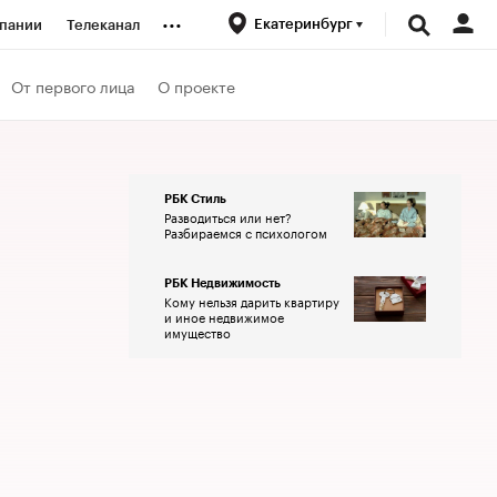
...
Екатеринбург
пании
Телеканал
ионеры
От первого лица
О проекте
вания
РБК Стиль
Разводиться или нет?
личной валюты
Разбираемся с психологом
РБК Недвижимость
Кому нельзя дарить квартиру
и иное недвижимое
имущество