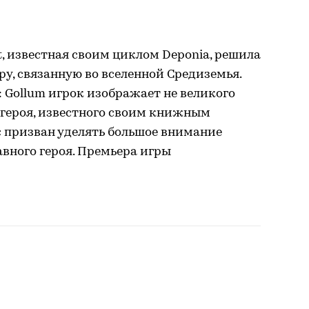
t, известная своим циклом Deponia, решила
у, связанную во вселенной Средиземья.
s: Gollum игрок изображает не великого
о героя, известного своим книжным
с призван уделять большое внимание
вного героя. Премьера игры