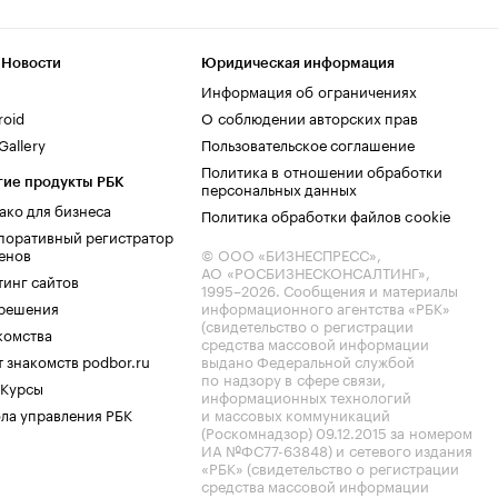
 Новости
Юридическая информация
Информация об ограничениях
roid
О соблюдении авторских прав
allery
Пользовательское соглашение
Политика в отношении обработки
гие продукты РБК
персональных данных
ако для бизнеса
Политика обработки файлов cookie
поративный регистратор
енов
© ООО «БИЗНЕСПРЕСС»,
АО «РОСБИЗНЕСКОНСАЛТИНГ»,
тинг сайтов
1995–2026
. Сообщения и материалы
.решения
информационного агентства «РБК»
(свидетельство о регистрации
комства
средства массовой информации
 знакомств podbor.ru
выдано Федеральной службой
по надзору в сфере связи,
 Курсы
информационных технологий
ла управления РБК
и массовых коммуникаций
(Роскомнадзор) 09.12.2015 за номером
ИА №ФС77-63848) и сетевого издания
«РБК» (свидетельство о регистрации
средства массовой информации