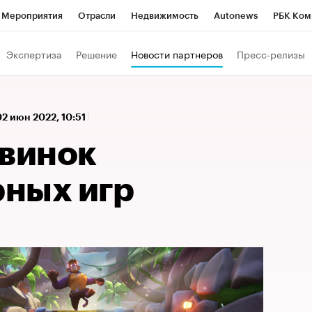
Мероприятия
Отрасли
Недвижимость
Autonews
РБК Ком
 РБК
РБК Образование
РБК Курсы
РБК Life
Тренды
Виз
Экспертиза
Решение
Новости партнеров
Пресс-релизы
ь
Крипто
РБК Бизнес-среда
Дискуссионный клуб
Исследо
зета
Спецпроекты СПб
Конференции СПб
Спецпроекты
02 июн 2022, 10:51
кономика
Бизнес
Технологии и медиа
Финансы
Рынок на
овинок
ных игр