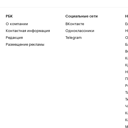
РБК
Социальные сети
Н
О компании
ВКонтакте
Е
Контактная информация
Одноклассники
Н
Редакция
Telegram
О
Размещение рекламы
Б
В
К
К
Н
П
Р
Т
Т
Ч
К
К
М