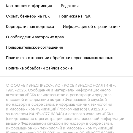
Контактная информация
Редакция
Скрыть баннеры на РБК
Подписка на РБК
Корпоративная подписка
Информация об ограничениях
О соблюдении авторских прав
Пользовательское соглашение
Политика в отношении обработки персональных данных
Политика обработки файлов cookie
© ООО «БИЗНЕСПРЕСС», АО «РОСБИЗНЕСКОНСАЛТИНГ»,
1995–2026
. Сообщения и материалы информационного
агентства «РБК» (свидетельство о регистрации средства
массовой информации выдано Федеральной службой
по надзору в сфере связи, информационных технологий
и массовых коммуникаций (Роскомнадзор) 09.12.2015
за номером ИА №ФС77-63848) и сетевого издания «РБК»
(свидетельство о регистрации средства массовой информации
выдано Федеральной службой по надзору в сфере связи,
информационных технологий и массовых коммуникаций
(Роскомнадзор) 03.12.2021 за номером ЭЛ №ФС77-82385)