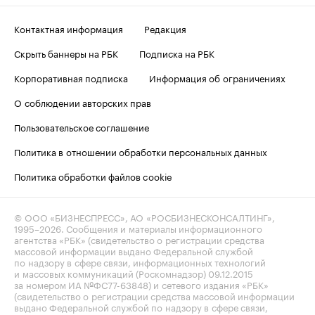
Контактная информация
Редакция
Скрыть баннеры на РБК
Подписка на РБК
Корпоративная подписка
Информация об ограничениях
О соблюдении авторских прав
Пользовательское соглашение
Политика в отношении обработки персональных данных
Политика обработки файлов cookie
© ООО «БИЗНЕСПРЕСС», АО «РОСБИЗНЕСКОНСАЛТИНГ»,
1995–2026
. Сообщения и материалы информационного
агентства «РБК» (свидетельство о регистрации средства
массовой информации выдано Федеральной службой
по надзору в сфере связи, информационных технологий
и массовых коммуникаций (Роскомнадзор) 09.12.2015
за номером ИА №ФС77-63848) и сетевого издания «РБК»
(свидетельство о регистрации средства массовой информации
выдано Федеральной службой по надзору в сфере связи,