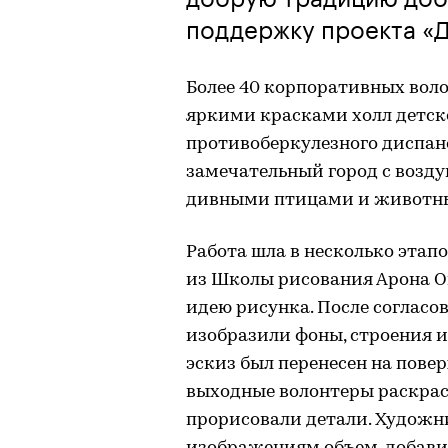
поддержку проекта «Д
Более 40 корпоративных вол
яркими красками холл детско
противоберкулезного диспанс
замечательный город с воз
дивными птицами и животн
Работа шла в несколько этап
из Школы рисования Арона О
идею рисунка. После согласо
изобразили фоны, строения 
эскиз был перенесен на пове
выходные волонтеры раскрас
прорисовали детали. Художн