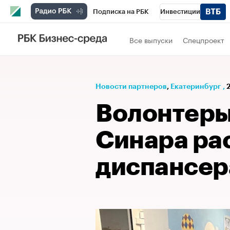
Подписка на РБК
Инвестиции
РБК Вино
Спорт
Школа управления
Все выпуски
Спецпроект
Национальные проекты
Город
Стил
Кредитные рейтинги
Франшизы
Га
Новости партнеров
⁠,
Екатеринбург
,
Проверка контрагентов
Политика
Э
Волонтеры
Синара ра
диспансер