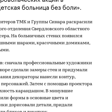
етская больница без боли».
онтеров ТМК и Группы Синара раскрасили
го отделения Свердловского областного
ера. На больничных стенах появился
душными шарами, красочными домиками,
ыми.
ов: сначала профессиональные художники
норе сделали замеры стен и придумали
вания декораторы нанесли контур,
и персонажей. Затем с помощью проектора
рхность карандашом. В минувшие
или формы в основные цвета и
ики дорисовали детали, придали