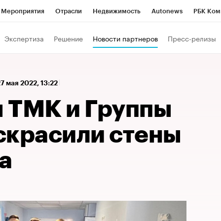
Мероприятия
Отрасли
Недвижимость
Autonews
РБК Ком
 РБК
РБК Образование
РБК Курсы
РБК Life
Тренды
Виз
Экспертиза
Решение
Новости партнеров
Пресс-релизы
ь
Крипто
РБК Бизнес-среда
Дискуссионный клуб
Исследо
зета
Спецпроекты СПб
Конференции СПб
Спецпроекты
27 мая 2022, 13:22
кономика
Бизнес
Технологии и медиа
Финансы
Рынок на
 ТМК и Группы
скрасили стены
а