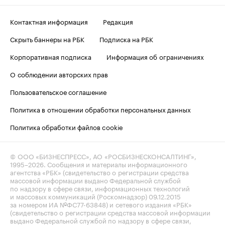
Контактная информация
Редакция
Скрыть баннеры на РБК
Подписка на РБК
Корпоративная подписка
Информация об ограничениях
О соблюдении авторских прав
Пользовательское соглашение
Политика в отношении обработки персональных данных
Политика обработки файлов cookie
© ООО «БИЗНЕСПРЕСС», АО «РОСБИЗНЕСКОНСАЛТИНГ»,
1995–2026
. Сообщения и материалы информационного
агентства «РБК» (свидетельство о регистрации средства
массовой информации выдано Федеральной службой
по надзору в сфере связи, информационных технологий
и массовых коммуникаций (Роскомнадзор) 09.12.2015
за номером ИА №ФС77-63848) и сетевого издания «РБК»
(свидетельство о регистрации средства массовой информации
выдано Федеральной службой по надзору в сфере связи,