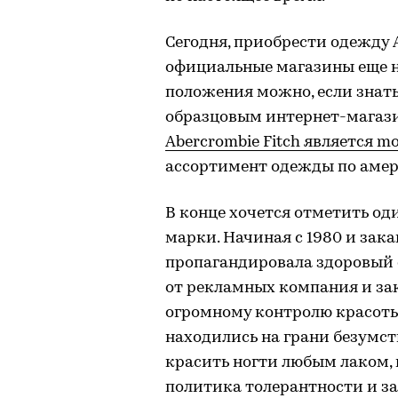
Сегодня, приобрести одежду A
официальные магазины еще н
положения можно, если знат
образцовым интернет-магази
Abercrombie Fitch является m
ассортимент одежды по аме
В конце хочется отметить од
марки. Начиная с 1980 и зак
пропагандировала здоровый о
от рекламных компания и за
огромному контролю красоты
находились на грани безумст
красить ногти любым лаком, 
политика толерантности и за