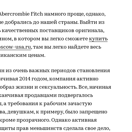
bercrombie Fitch намного проще, однако,
е добрались до нашей страны. Выйти из
ь качественных поставщиков оригинала,
ном, в котором вы легко сможете
купить
oscow-usa.ru
, там вы легко найдете весь
риканским ценам.
ин из очень важных периодов становления
анчивая 2014 годом, компания активно
браз жизни и сексуальность. Все, начиная
канчивая продавцами подвергалось
, а требования к рабочим зачастую
ва, девушкам, к примеру, было запрещено
кроме прозрачного. Однако активная
щиты прав меньшинств сделала свое дело,