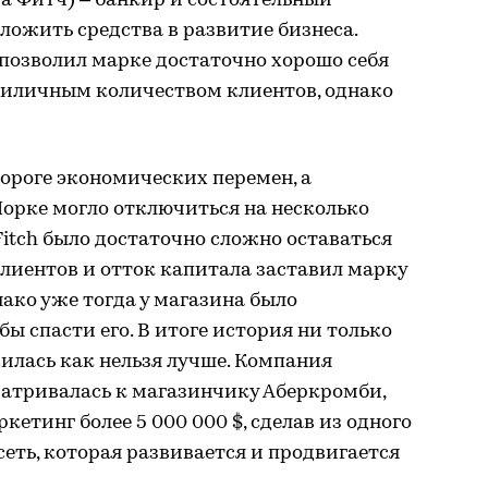
ра Фитч) – банкир и состоятельный
ложить средства в развитие бизнеса.
позволил марке достаточно хорошо себя
приличным количеством клиентов, однако
пороге экономических перемен, а
орке могло отключиться на несколько
Fitch было достаточно сложно оставаться
клиентов и отток капитала заставил марку
нако уже тогда у магазина было
ы спасти его. В итоге история ни только
жилась как нельзя лучше. Компания
матривалась к магазинчику Аберкромби,
кетинг более 5 000 000 $, сделав из одного
еть, которая развивается и продвигается