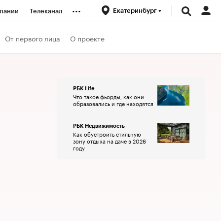
...
Екатеринбург
пании
Телеканал
ионеры
От первого лица
О проекте
вания
РБК Life
Что такое фьорды, как они
личной валюты
образовались и где находятся
РБК Недвижимость
Как обустроить стильную
зону отдыха на даче в 2026
году