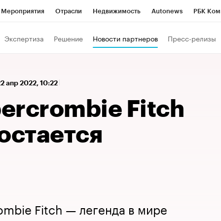
Мероприятия
Отрасли
Недвижимость
Autonews
РБК Ком
 РБК
РБК Образование
РБК Курсы
РБК Life
Тренды
Виз
Экспертиза
Решение
Новости партнеров
Пресс-релизы
ь
Крипто
РБК Бизнес-среда
Дискуссионный клуб
Исследо
зета
Спецпроекты СПб
Конференции СПб
Спецпроекты
22 апр 2022, 10:22
кономика
Бизнес
Технологии и медиа
Финансы
Рынок на
ercrombie Fitch
остается
mbie Fitch — легенда в мире