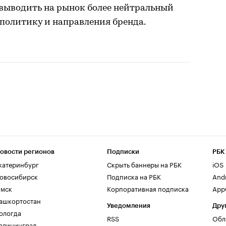
а выводить на рынок более нейтральный
политику и направления бренда.
овости регионов
Подписки
РБК
катеринбург
Скрыть баннеры на РБК
iOS
овосибирск
Подписка на РБК
And
мск
Корпоративная подписка
AppG
ашкортостан
Уведомления
Дру
ологда
RSS
Обл
алининград