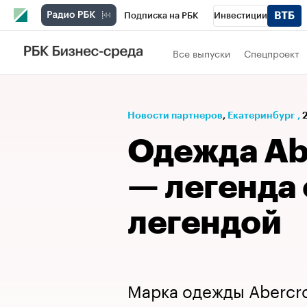
Подписка на РБК
Инвестиции
РБК Вино
Спорт
Школа управления
Все выпуски
Спецпроект
Национальные проекты
Город
Стил
Кредитные рейтинги
Франшизы
Га
Новости партнеров
⁠,
Екатеринбург
,
Проверка контрагентов
Политика
Э
Одежда Ab
— легенда 
легендой
Марка одежды Abercro