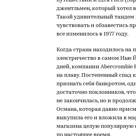
путешествий и Ezra Fitch (Эз
джентльмен, который хотел в
Такой удивительный тандем 
чувствовать и обзавестись 
все изменилось в 1977 году.
Когда страна находилось на 
электричество в самом Нью Й
дней, компании Abercrombie 
на плаву. Постепенный спад 
признать себя банкротом, од
достаточно поклонников, чтоб
не закончилась, но и продол
Османа, которая давно прис
выкупила его и вложила в мар
магазина целую популярную с
по настоящее время.