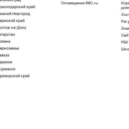
Оповещения RBC.ru
Кор
раснодарский край
дом
ижний Новгород
Хос
ермский край
Рег
остов-на-Дону
Зна
атарстан
Сайт
юмень
РБК
ерноземье
Шко
авказ
арелия
урманск
риморский край