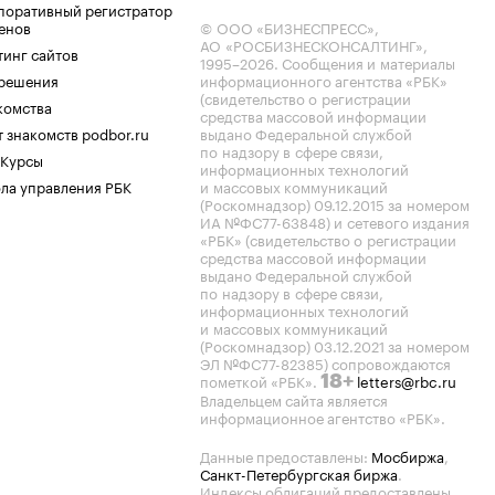
поративный регистратор
енов
© ООО «БИЗНЕСПРЕСС»,
АО «РОСБИЗНЕСКОНСАЛТИНГ»,
тинг сайтов
1995–2026
. Сообщения и материалы
.решения
информационного агентства «РБК»
(свидетельство о регистрации
комства
средства массовой информации
 знакомств podbor.ru
выдано Федеральной службой
по надзору в сфере связи,
 Курсы
информационных технологий
ла управления РБК
и массовых коммуникаций
(Роскомнадзор) 09.12.2015 за номером
ИА №ФС77-63848) и сетевого издания
«РБК» (свидетельство о регистрации
средства массовой информации
выдано Федеральной службой
по надзору в сфере связи,
информационных технологий
и массовых коммуникаций
(Роскомнадзор) 03.12.2021 за номером
ЭЛ №ФС77-82385) сопровождаются
пометкой «РБК».
letters@rbc.ru
18+
Владельцем сайта является
информационное агентство «РБК».
Данные предоставлены:
Мосбиржа
,
Санкт-Петербургская биржа
.
Индексы облигаций предоставлены