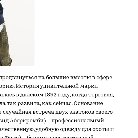
продвинуться на большие высоты в сфере
сторию. История удивительной марки
лась в далеком 1892 году, когда торговля,
а так развита, как сейчас. Основание
к случайная встреча двух знатоков своего
(Давид Аберкромби) – профессиональный
ачественную, удобную одежду для охоты и