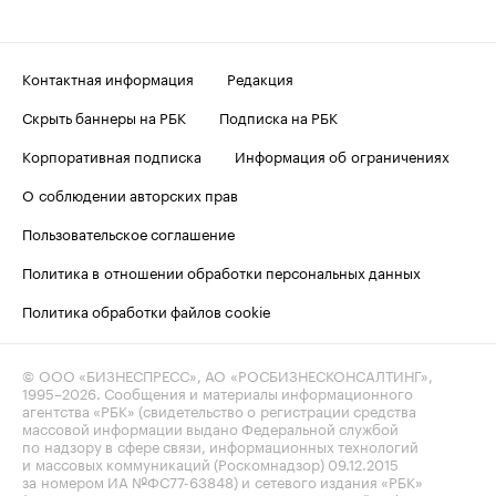
Контактная информация
Редакция
Скрыть баннеры на РБК
Подписка на РБК
Корпоративная подписка
Информация об ограничениях
О соблюдении авторских прав
Пользовательское соглашение
Политика в отношении обработки персональных данных
Политика обработки файлов cookie
© ООО «БИЗНЕСПРЕСС», АО «РОСБИЗНЕСКОНСАЛТИНГ»,
1995–2026
. Сообщения и материалы информационного
агентства «РБК» (свидетельство о регистрации средства
массовой информации выдано Федеральной службой
по надзору в сфере связи, информационных технологий
и массовых коммуникаций (Роскомнадзор) 09.12.2015
за номером ИА №ФС77-63848) и сетевого издания «РБК»