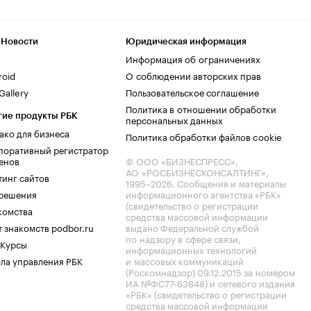
 Новости
Юридическая информация
Информация об ограничениях
roid
О соблюдении авторских прав
allery
Пользовательское соглашение
Политика в отношении обработки
гие продукты РБК
персональных данных
ако для бизнеса
Политика обработки файлов cookie
поративный регистратор
енов
© ООО «БИЗНЕСПРЕСС»,
АО «РОСБИЗНЕСКОНСАЛТИНГ»,
тинг сайтов
1995–2026
. Сообщения и материалы
.решения
информационного агентства «РБК»
(свидетельство о регистрации
комства
средства массовой информации
 знакомств podbor.ru
выдано Федеральной службой
по надзору в сфере связи,
 Курсы
информационных технологий
ла управления РБК
и массовых коммуникаций
(Роскомнадзор) 09.12.2015 за номером
ИА №ФС77-63848) и сетевого издания
«РБК» (свидетельство о регистрации
средства массовой информации