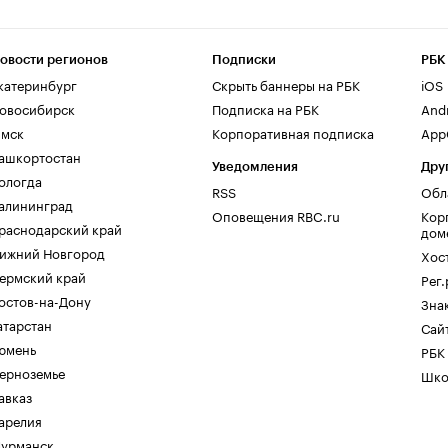
овости регионов
Подписки
РБК
катеринбург
Скрыть баннеры на РБК
iOS
овосибирск
Подписка на РБК
And
мск
Корпоративная подписка
AppG
ашкортостан
Уведомления
Дру
ологда
RSS
Обл
алининград
Оповещения RBC.ru
Кор
раснодарский край
дом
ижний Новгород
Хос
ермский край
Рег
остов-на-Дону
Зна
атарстан
Сайт
юмень
РБК
ерноземье
Шко
авказ
арелия
урманск