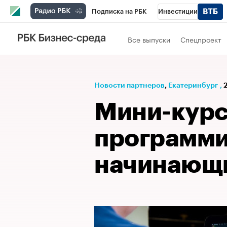
Подписка на РБК
Инвестиции
РБК Вино
Спорт
Школа управления
Все выпуски
Спецпроект
Национальные проекты
Город
Стил
Кредитные рейтинги
Франшизы
Га
Новости партнеров
⁠,
Екатеринбург
,
Проверка контрагентов
Политика
Э
Мини-курс
программи
начинающ