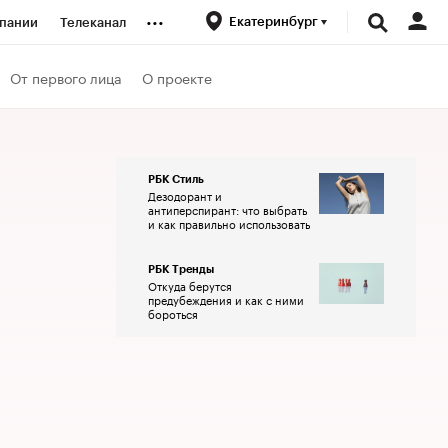
...
Екатеринбург
пании
Телеканал
ионеры
От первого лица
О проекте
вания
РБК Стиль
Дезодорант и
личной валюты
антиперспирант: что выбрать
и как правильно использовать
РБК Тренды
Откуда берутся
предубеждения и как с ними
бороться