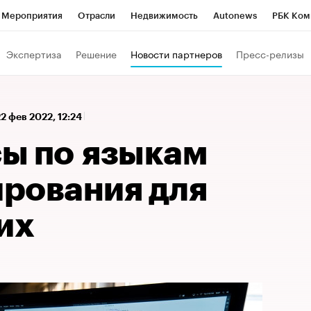
Мероприятия
Отрасли
Недвижимость
Autonews
РБК Ком
 РБК
РБК Образование
РБК Курсы
РБК Life
Тренды
Виз
Экспертиза
Решение
Новости партнеров
Пресс-релизы
ь
Крипто
РБК Бизнес-среда
Дискуссионный клуб
Исследо
зета
Спецпроекты СПб
Конференции СПб
Спецпроекты
22 фев 2022, 12:24
кономика
Бизнес
Технологии и медиа
Финансы
Рынок на
ы по языкам
рования для
их