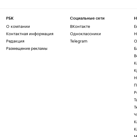
РБК
Социальные сети
Н
О компании
ВКонтакте
Е
Контактная информация
Одноклассники
Н
Редакция
Telegram
О
Размещение рекламы
Б
В
К
К
Н
П
Р
Т
Т
Ч
К
К
М