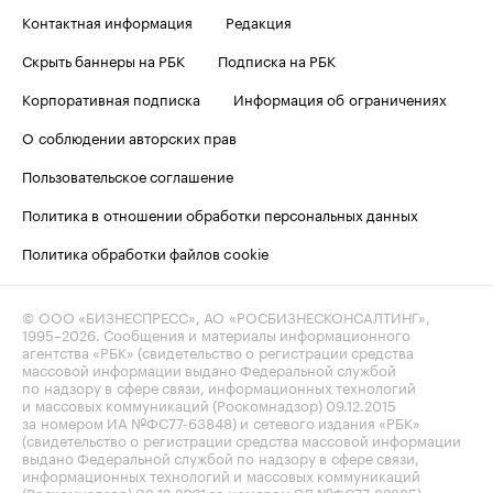
Контактная информация
Редакция
Скрыть баннеры на РБК
Подписка на РБК
Корпоративная подписка
Информация об ограничениях
О соблюдении авторских прав
Пользовательское соглашение
Политика в отношении обработки персональных данных
Политика обработки файлов cookie
© ООО «БИЗНЕСПРЕСС», АО «РОСБИЗНЕСКОНСАЛТИНГ»,
1995–2026
. Сообщения и материалы информационного
агентства «РБК» (свидетельство о регистрации средства
массовой информации выдано Федеральной службой
по надзору в сфере связи, информационных технологий
и массовых коммуникаций (Роскомнадзор) 09.12.2015
за номером ИА №ФС77-63848) и сетевого издания «РБК»
(свидетельство о регистрации средства массовой информации
выдано Федеральной службой по надзору в сфере связи,
информационных технологий и массовых коммуникаций
(Роскомнадзор) 03.12.2021 за номером ЭЛ №ФС77-82385)