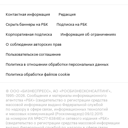
Контактная информация
Редакция
Скрыть баннеры на РБК
Подписка на РБК
Корпоративная подписка
Информация об ограничениях
О соблюдении авторских прав
Пользовательское соглашение
Политика в отношении обработки персональных данных
Политика обработки файлов cookie
© ООО «БИЗНЕСПРЕСС», АО «РОСБИЗНЕСКОНСАЛТИНГ»,
1995–2026
. Сообщения и материалы информационного
агентства «РБК» (свидетельство о регистрации средства
массовой информации выдано Федеральной службой
по надзору в сфере связи, информационных технологий
и массовых коммуникаций (Роскомнадзор) 09.12.2015
за номером ИА №ФС77-63848) и сетевого издания «РБК»
(свидетельство о регистрации средства массовой информации
выдано Федеральной службой по надзору в сфере связи,