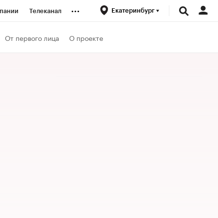
...
Екатеринбург
пании
Телеканал
ионеры
От первого лица
О проекте
вания
личной валюты