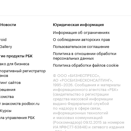
 Новости
Юридическая информация
Информация об ограничениях
roid
О соблюдении авторских прав
allery
Пользовательское соглашение
Политика в отношении обработки
гие продукты РБК
персональных данных
ако для бизнеса
Политика обработки файлов cookie
поративный регистратор
енов
© ООО «БИЗНЕСПРЕСС»,
АО «РОСБИЗНЕСКОНСАЛТИНГ»,
тинг сайтов
1995–2026
. Сообщения и материалы
.решения
информационного агентства «РБК»
(свидетельство о регистрации
комства
средства массовой информации
 знакомств podbor.ru
выдано Федеральной службой
по надзору в сфере связи,
 Курсы
информационных технологий
ла управления РБК
и массовых коммуникаций
(Роскомнадзор) 09.12.2015 за номером
ИА №ФС77-63848) и сетевого издания