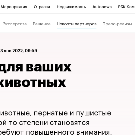
Мероприятия
Отрасли
Недвижимость
Autonews
РБК Ком
 РБК
РБК Образование
РБК Курсы
РБК Life
Тренды
Виз
Экспертиза
Решение
Новости партнеров
Пресс-релизы
ь
Крипто
РБК Бизнес-среда
Дискуссионный клуб
Исследо
зета
Спецпроекты СПб
Конференции СПб
Спецпроекты
23 янв 2022, 09:59
кономика
Бизнес
Технологии и медиа
Финансы
Рынок на
 для ваших
животных
вотные, пернатые и пушистые
ой-то степени становятся
требуют повышенного внимания,