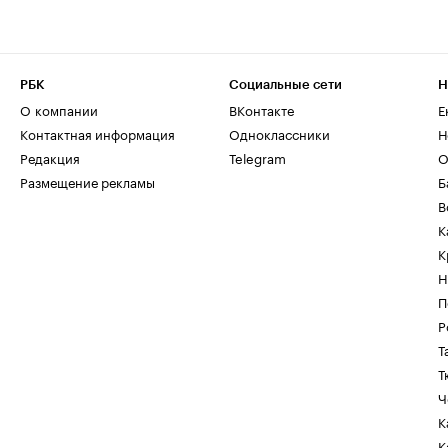
РБК
Социальные сети
Н
О компании
ВКонтакте
Е
Контактная информация
Одноклассники
Н
Редакция
Telegram
О
Размещение рекламы
Б
В
К
К
Н
П
Р
Т
Т
Ч
К
К