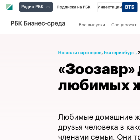
Подписка на РБК
Инвестиции
РБК Вино
Спорт
Школа управления
Все выпуски
Спецпроект
Национальные проекты
Город
Стил
Кредитные рейтинги
Франшизы
Га
Новости партнеров
⁠,
Екатеринбург
,
Проверка контрагентов
Политика
Э
«Зоозавр»
любимых 
Любимые домашние жи
друзья человека в как
членами семьи. Они 