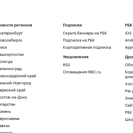
овости регионов
Подписки
РБК
катеринбург
Скрыть баннеры на РБК
iOS
овосибирск
Подписка на РБК
And
мск
Корпоративная подписка
AppG
ашкортостан
Уведомления
Дру
ологда
RSS
Обл
алининград
Оповещения RBC.ru
Кор
раснодарский край
дом
ижний Новгород
Хос
ермский край
Рег
остов-на-Дону
Зна
атарстан
Сайт
юмень
РБК
ерноземье
Шко
авказ
арелия