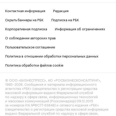
Контактная информация
Редакция
Скрыть баннеры на РБК
Подписка на РБК
Корпоративная подписка
Информация об ограничениях
О соблюдении авторских прав
Пользовательское соглашение
Политика в отношении обработки персональных данных
Политика обработки файлов cookie
© ООО «БИЗНЕСПРЕСС», АО «РОСБИЗНЕСКОНСАЛТИНГ»,
1995–2026
. Сообщения и материалы информационного
агентства «РБК» (свидетельство о регистрации средства
массовой информации выдано Федеральной службой
по надзору в сфере связи, информационных технологий
и массовых коммуникаций (Роскомнадзор) 09.12.2015
за номером ИА №ФС77-63848) и сетевого издания «РБК»
(свидетельство о регистрации средства массовой информации
выдано Федеральной службой по надзору в сфере связи,