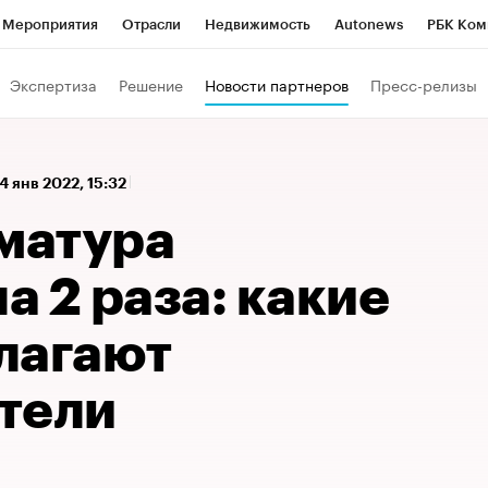
Мероприятия
Отрасли
Недвижимость
Autonews
РБК Ком
 РБК
РБК Образование
РБК Курсы
РБК Life
Тренды
Виз
Экспертиза
Решение
Новости партнеров
Пресс-релизы
ь
Крипто
РБК Бизнес-среда
Дискуссионный клуб
Исследо
зета
Спецпроекты СПб
Конференции СПб
Спецпроекты
4 янв 2022, 15:32
кономика
Бизнес
Технологии и медиа
Финансы
Рынок на
рматура
 2 раза: какие
лагают
тели