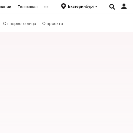
...
Екатеринбург
пании
Телеканал
ионеры
От первого лица
О проекте
вания
личной валюты