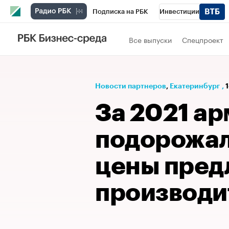
Подписка на РБК
Инвестиции
РБК Вино
Спорт
Школа управления
Все выпуски
Спецпроект
Национальные проекты
Город
Стил
Кредитные рейтинги
Франшизы
Га
Новости партнеров
⁠,
Екатеринбург
,
1
Проверка контрагентов
Политика
Э
За 2021 а
подорожала
цены пред
производи