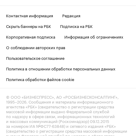
Контактная информация
Редакция
Скрыть баннеры на РБК
Подписка на РБК
Корпоративная подписка
Информация об ограничениях
О соблюдении авторских прав
Пользовательское соглашение
Политика в отношении обработки персональных данных
Политика обработки файлов cookie
© ООО «БИЗНЕСПРЕСС», АО «РОСБИЗНЕСКОНСАЛТИНГ»,
1995–2026
. Сообщения и материалы информационного
агентства «РБК» (свидетельство о регистрации средства
массовой информации выдано Федеральной службой
по надзору в сфере связи, информационных технологий
и массовых коммуникаций (Роскомнадзор) 09.12.2015
за номером ИА №ФС77-63848) и сетевого издания «РБК»
(свидетельство о регистрации средства массовой информации
выдано Федеральной службой по надзору в сфере связи,