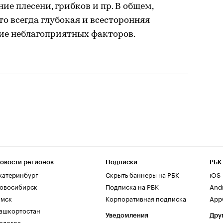
е плесени, грибков и пр. В общем,
о всегда глубокая и всесторонняя
ие неблагоприятных факторов.
овости регионов
Подписки
РБК
катеринбург
Скрыть баннеры на РБК
iOS
овосибирск
Подписка на РБК
And
мск
Корпоративная подписка
AppG
ашкортостан
Уведомления
Дру
ологда