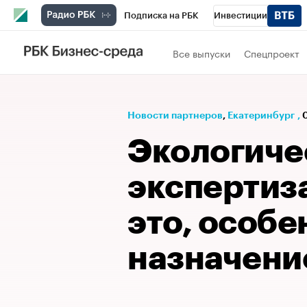
Подписка на РБК
Инвестиции
РБК Вино
Спорт
Школа управления
Все выпуски
Спецпроект
Национальные проекты
Город
Стил
Кредитные рейтинги
Франшизы
Га
Новости партнеров
⁠,
Екатеринбург
,
Проверка контрагентов
Политика
Э
Экологиче
экспертиза
это, особе
назначени