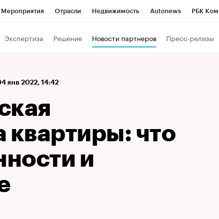
Мероприятия
Отрасли
Недвижимость
Autonews
РБК Ком
 РБК
РБК Образование
РБК Курсы
РБК Life
Тренды
Виз
Экспертиза
Решение
Новости партнеров
Пресс-релизы
ь
Крипто
РБК Бизнес-среда
Дискуссионный клуб
Исследо
зета
Спецпроекты СПб
Конференции СПб
Спецпроекты
04 янв 2022, 14:42
кономика
Бизнес
Технологии и медиа
Финансы
Рынок на
ская
 квартиры: что
нности и
е