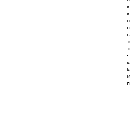
К
К
Н
П
Р
Т
Т
Ч
К
К
М
П