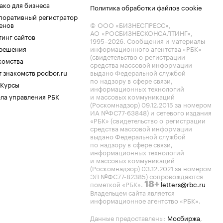
ако для бизнеса
Политика обработки файлов cookie
поративный регистратор
енов
© ООО «БИЗНЕСПРЕСС»,
АО «РОСБИЗНЕСКОНСАЛТИНГ»,
тинг сайтов
1995–2026
. Сообщения и материалы
.решения
информационного агентства «РБК»
(свидетельство о регистрации
комства
средства массовой информации
 знакомств podbor.ru
выдано Федеральной службой
по надзору в сфере связи,
 Курсы
информационных технологий
ла управления РБК
и массовых коммуникаций
(Роскомнадзор) 09.12.2015 за номером
ИА №ФС77-63848) и сетевого издания
«РБК» (свидетельство о регистрации
средства массовой информации
выдано Федеральной службой
по надзору в сфере связи,
информационных технологий
и массовых коммуникаций
(Роскомнадзор) 03.12.2021 за номером
ЭЛ №ФС77-82385) сопровождаются
пометкой «РБК».
letters@rbc.ru
18+
Владельцем сайта является
информационное агентство «РБК».
Данные предоставлены:
Мосбиржа
,