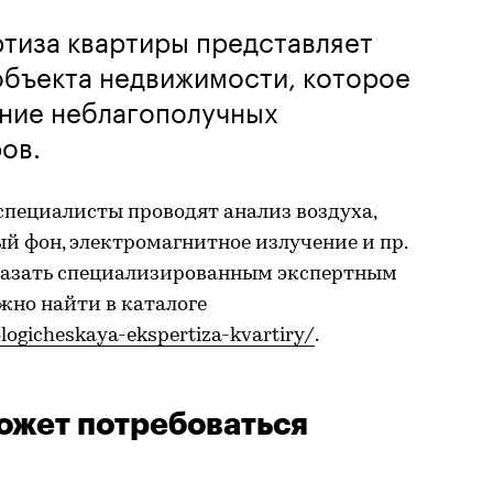
тиза квартиры представляет
объекта недвижимости, которое
ение неблагополучных
ов.
специалисты проводят анализ воздуха,
й фон, электромагнитное излучение и пр.
казать специализированным экспертным
жно найти в каталоге
ologicheskaya-ekspertiza-kvartiry/
.
может потребоваться