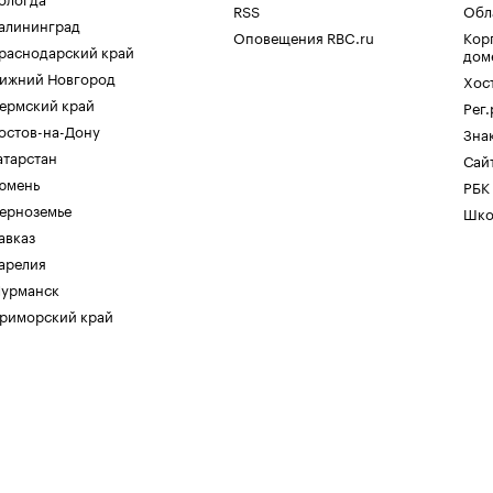
RSS
Обл
алининград
Оповещения RBC.ru
Кор
раснодарский край
дом
ижний Новгород
Хос
ермский край
Рег
остов-на-Дону
Зна
атарстан
Сайт
юмень
РБК
ерноземье
Шко
авказ
арелия
урманск
риморский край