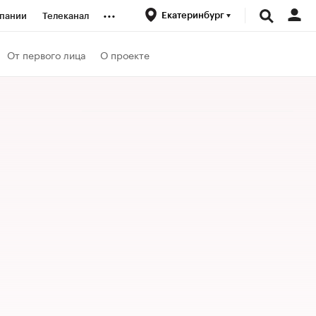
...
Екатеринбург
пании
Телеканал
ионеры
От первого лица
О проекте
вания
личной валюты