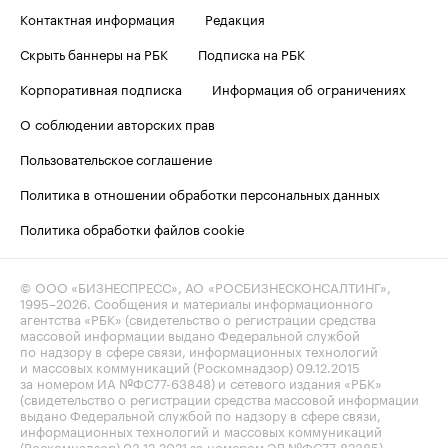
Контактная информация
Редакция
Скрыть баннеры на РБК
Подписка на РБК
Корпоративная подписка
Информация об ограничениях
О соблюдении авторских прав
Пользовательское соглашение
Политика в отношении обработки персональных данных
Политика обработки файлов cookie
© ООО «БИЗНЕСПРЕСС», АО «РОСБИЗНЕСКОНСАЛТИНГ»,
1995–2026
. Сообщения и материалы информационного
агентства «РБК» (свидетельство о регистрации средства
массовой информации выдано Федеральной службой
по надзору в сфере связи, информационных технологий
и массовых коммуникаций (Роскомнадзор) 09.12.2015
за номером ИА №ФС77-63848) и сетевого издания «РБК»
(свидетельство о регистрации средства массовой информации
выдано Федеральной службой по надзору в сфере связи,
информационных технологий и массовых коммуникаций
(Роскомнадзор) 03.12.2021 за номером ЭЛ №ФС77-82385)