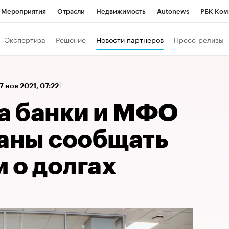
Мероприятия
Отрасли
Недвижимость
Autonews
РБК Ком
 РБК
РБК Образование
РБК Курсы
РБК Life
Тренды
Виз
Экспертиза
Решение
Новости партнеров
Пресс-релизы
ь
Крипто
РБК Бизнес-среда
Дискуссионный клуб
Исследо
зета
Спецпроекты СПб
Конференции СПб
Спецпроекты
7 ноя 2021, 07:22
кономика
Бизнес
Технологии и медиа
Финансы
Рынок на
да банки и МФО
заны сообщать
 о долгах