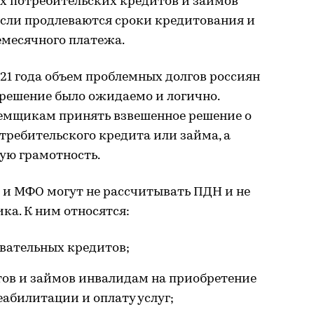
ех потребительских кредитов и займов
 если продлеваются сроки кредитования и
емесячного платежа.
021 года объем проблемных долгов россиян
е решение было ожидаемо и логично.
емщикам принять взвешенное решение о
ребительского кредита или займа, а
ую грамотность.
ки и МФО могут не рассчитывать ПДН и не
ка. К ним относятся:
вательных кредитов;
тов и займов инвалидам на приобретение
еабилитации и оплату услуг;