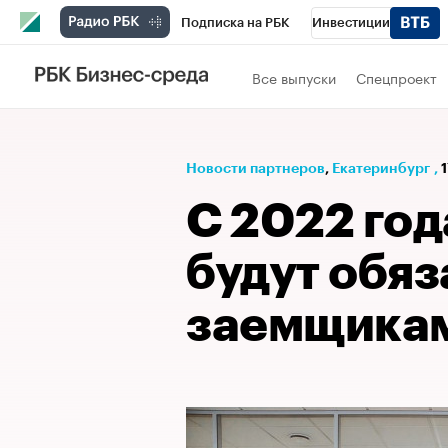
Подписка на РБК
Инвестиции
РБК Вино
Спорт
Школа управления
Все выпуски
Спецпроект
Национальные проекты
Город
Стил
Кредитные рейтинги
Франшизы
Га
Новости партнеров
⁠,
Екатеринбург
,
1
Проверка контрагентов
Политика
Э
С 2022 го
будут обя
заемщикам