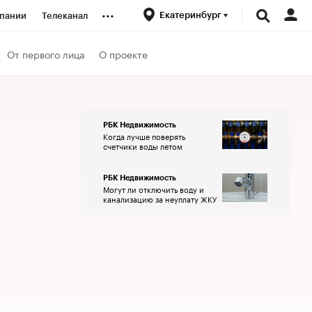
...
Екатеринбург
пании
Телеканал
ионеры
От первого лица
О проекте
вания
РБК Недвижимость
Когда лучше поверять
личной валюты
счетчики воды летом
РБК Недвижимость
Могут ли отключить воду и
канализацию за неуплату ЖКУ