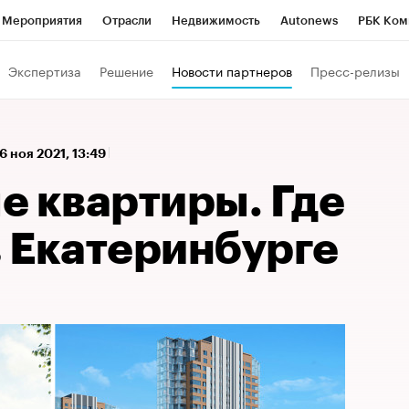
Мероприятия
Отрасли
Недвижимость
Autonews
РБК Ком
 РБК
РБК Образование
РБК Курсы
РБК Life
Тренды
Виз
Экспертиза
Решение
Новости партнеров
Пресс-релизы
ь
Крипто
РБК Бизнес-среда
Дискуссионный клуб
Исследо
зета
Спецпроекты СПб
Конференции СПб
Спецпроекты
6 ноя 2021, 13:49
кономика
Бизнес
Технологии и медиа
Финансы
Рынок на
е квартиры. Где
в Екатеринбурге