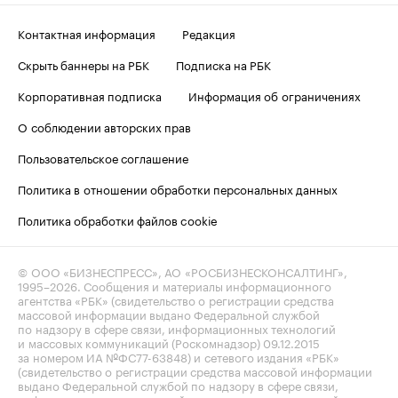
Контактная информация
Редакция
Скрыть баннеры на РБК
Подписка на РБК
Корпоративная подписка
Информация об ограничениях
О соблюдении авторских прав
Пользовательское соглашение
Политика в отношении обработки персональных данных
Политика обработки файлов cookie
© ООО «БИЗНЕСПРЕСС», АО «РОСБИЗНЕСКОНСАЛТИНГ»,
1995–2026
. Сообщения и материалы информационного
агентства «РБК» (свидетельство о регистрации средства
массовой информации выдано Федеральной службой
по надзору в сфере связи, информационных технологий
и массовых коммуникаций (Роскомнадзор) 09.12.2015
за номером ИА №ФС77-63848) и сетевого издания «РБК»
(свидетельство о регистрации средства массовой информации
выдано Федеральной службой по надзору в сфере связи,