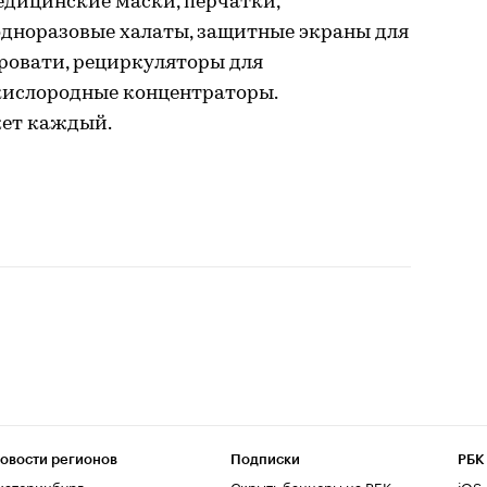
дицинские маски, перчатки,
одноразовые халаты, защитные экраны для
кровати, рециркуляторы для
кислородные концентраторы.
жет каждый.
овости регионов
Подписки
РБК
катеринбург
Скрыть баннеры на РБК
iOS