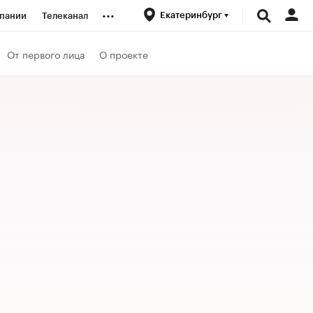
...
Екатеринбург
пании
Телеканал
ионеры
От первого лица
О проекте
вания
личной валюты