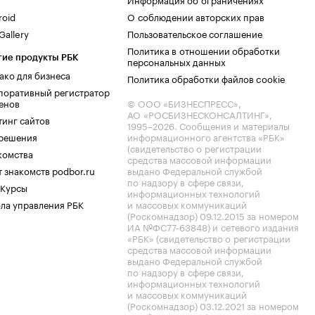
roid
О соблюдении авторских прав
allery
Пользовательское соглашение
Политика в отношении обработки
гие продукты РБК
персональных данных
ако для бизнеса
Политика обработки файлов cookie
поративный регистратор
енов
© ООО «БИЗНЕСПРЕСС»,
АО «РОСБИЗНЕСКОНСАЛТИНГ»,
тинг сайтов
1995–2026
. Сообщения и материалы
.решения
информационного агентства «РБК»
(свидетельство о регистрации
комства
средства массовой информации
 знакомств podbor.ru
выдано Федеральной службой
по надзору в сфере связи,
 Курсы
информационных технологий
ла управления РБК
и массовых коммуникаций
(Роскомнадзор) 09.12.2015 за номером
ИА №ФС77-63848) и сетевого издания
«РБК» (свидетельство о регистрации
средства массовой информации
выдано Федеральной службой
по надзору в сфере связи,
информационных технологий
и массовых коммуникаций
(Роскомнадзор) 03.12.2021 за номером