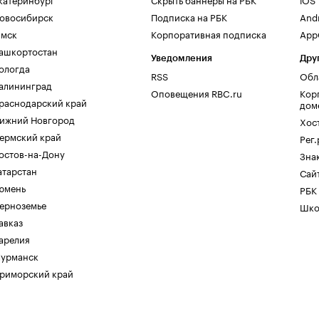
овосибирск
Подписка на РБК
And
мск
Корпоративная подписка
AppG
ашкортостан
Уведомления
Дру
ологда
RSS
Обл
алининград
Оповещения RBC.ru
Кор
раснодарский край
дом
ижний Новгород
Хос
ермский край
Рег
остов-на-Дону
Зна
атарстан
Сайт
юмень
РБК
ерноземье
Шко
авказ
арелия
урманск
риморский край