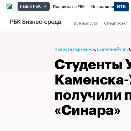
Подписка на РБК
Инвестиции
РБК Вино
Спорт
Школа управления
Все выпуски
Спецпроект
Национальные проекты
Город
Стил
Кредитные рейтинги
Франшизы
Га
Новости партнеров
⁠,
Екатеринбург
,
Проверка контрагентов
Политика
Э
Студенты 
Каменска-
получили 
«Синара»