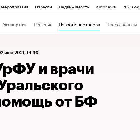
Мероприятия
Отрасли
Недвижимость
Autonews
РБК Ком
 РБК
РБК Образование
РБК Курсы
РБК Life
Тренды
Виз
Экспертиза
Решение
Новости партнеров
Пресс-релизы
ь
Крипто
РБК Бизнес-среда
Дискуссионный клуб
Исследо
зета
Спецпроекты СПб
Конференции СПб
Спецпроекты
02 июл 2021, 14:36
кономика
Бизнес
Технологии и медиа
Финансы
Рынок на
УрФУ и врачи
Уральского
помощь от БФ