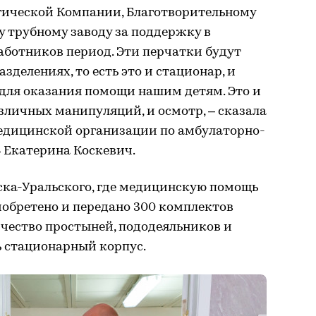
гической Компании, Благотворительному
 трубному заводу за поддержку в
ботников период. Эти перчатки будут
зделениях, то есть это и стационар, и
для оказания помощи нашим детям. Это и
зличных манипуляций, и осмотр, – сказала
едицинской организации по амбулаторно-
 Екатерина Коскевич.
ска-Уральского, где медицинскую помощь
иобретено и передано 300 комплектов
личество простыней, пододеяльников и
ь стационарный корпус.