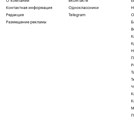
Контактная информация
Одноклассники
Н
Редакция
Telegram
О
Размещение рекламы
Б
В
К
К
Н
П
Р
Т
Т
Ч
К
К
М
П