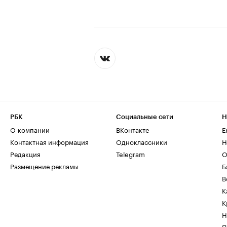
РБК
Социальные сети
Н
О компании
ВКонтакте
Е
Контактная информация
Одноклассники
Н
Редакция
Telegram
О
Размещение рекламы
Б
В
К
К
Н
П