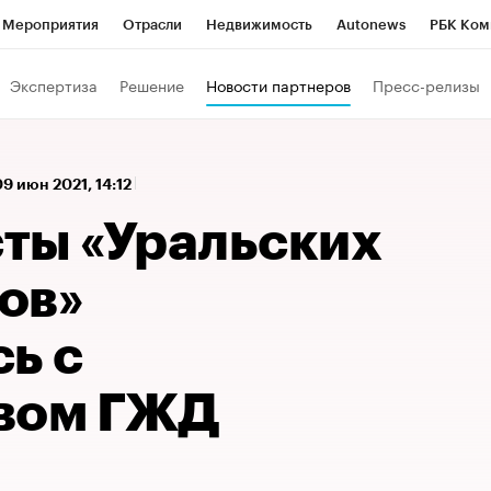
Мероприятия
Отрасли
Недвижимость
Autonews
РБК Ком
 РБК
РБК Образование
РБК Курсы
РБК Life
Тренды
Виз
Экспертиза
Решение
Новости партнеров
Пресс-релизы
ь
Крипто
РБК Бизнес-среда
Дискуссионный клуб
Исследо
зета
Спецпроекты СПб
Конференции СПб
Спецпроекты
09 июн 2021, 14:12
кономика
Бизнес
Технологии и медиа
Финансы
Рынок на
ты «Уральских
ов»
ь с
вом ГЖД