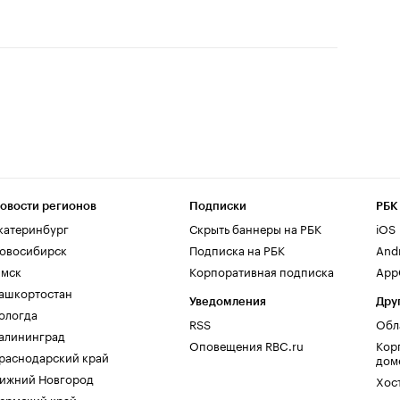
овости регионов
Подписки
РБК
катеринбург
Скрыть баннеры на РБК
iOS
овосибирск
Подписка на РБК
And
мск
Корпоративная подписка
AppG
ашкортостан
Уведомления
Дру
ологда
RSS
Обл
алининград
Оповещения RBC.ru
Кор
раснодарский край
дом
ижний Новгород
Хос
ермский край