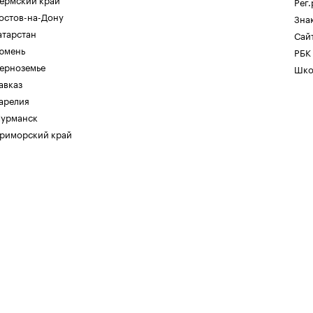
Рег
остов-на-Дону
Зна
атарстан
Сайт
юмень
РБК
ерноземье
Шко
авказ
арелия
урманск
риморский край