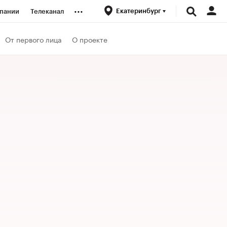
...
Екатеринбург
пании
Телеканал
ионеры
От первого лица
О проекте
вания
личной валюты