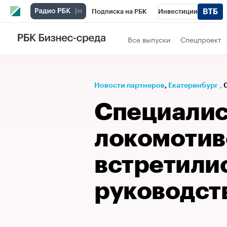
Подписка на РБК
Инвестиции
РБК Вино
Спорт
Школа управления
Все выпуски
Спецпроект
Национальные проекты
Город
Стил
Кредитные рейтинги
Франшизы
Га
Новости партнеров
⁠,
Екатеринбург
,
Проверка контрагентов
Политика
Э
Специалис
локомотив
встретилис
руководст