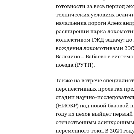
готовности за весь период э
технических условиях величи
начальника дороги Александр
расширении парка локомотив
коллективом ГЖД задачу: до 
вождения локомотивами 2ЭС7
Балезино – Бабаево с систем
поезда (РУТП).
Также на встрече специалис
перспективных проектах пре
стадии научно-исследовател
(НИОКР) над новой базовой 
году из цехов выйдет первый 
отечественным асинхронным 
переменного тока. В 2024 го