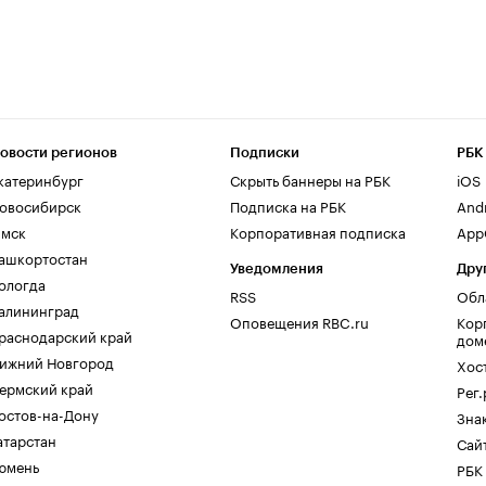
овости регионов
Подписки
РБК
катеринбург
Скрыть баннеры на РБК
iOS
овосибирск
Подписка на РБК
And
мск
Корпоративная подписка
AppG
ашкортостан
Уведомления
Дру
ологда
RSS
Обл
алининград
Оповещения RBC.ru
Кор
раснодарский край
дом
ижний Новгород
Хос
ермский край
Рег
остов-на-Дону
Зна
атарстан
Сайт
юмень
РБК