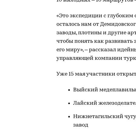
10 выходных – 10 маршрутов 
«Это экспедиции с глубоким 
осталось нам от Демидовског
заводы, плотины и другие а
чтобы понять как развивать 
его миру», – рассказал идей
управляющей компании туркл
Уже 15 мая участники откры
Выйский медеплавильн
Лайский железоделате
Нижнетагильский чугу
завод