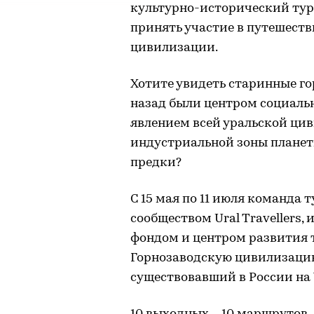
культурно-исторический ту
принять участие в путешест
цивилизации.
Хотите увидеть старинные го
назад были центром социаль
явлением всей уральской ци
индустриальной зоны планет
предки?
С 15 мая по 11 июля команда 
сообществом Ural Travellers
фондом и центром развития 
Горнозаводскую цивилизацию
существовавший в России на Ур