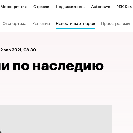
Мероприятия
Отрасли
Недвижимость
Autonews
РБК Ком
 РБК
РБК Образование
РБК Курсы
РБК Life
Тренды
Виз
Экспертиза
Решение
Новости партнеров
Пресс-релизы
ь
Крипто
РБК Бизнес-среда
Дискуссионный клуб
Исследо
зета
Спецпроекты СПб
Конференции СПб
Спецпроекты
22 апр 2021, 08:30
кономика
Бизнес
Технологии и медиа
Финансы
Рынок на
и по наследию