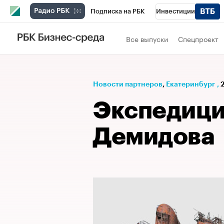
Подписка на РБК
Инвестиции
РБК Вино
Спорт
Школа управления
Все выпуски
Спецпроект
Национальные проекты
Город
Стил
Кредитные рейтинги
Франшизы
Га
Новости партнеров
⁠,
Екатеринбург
,
Проверка контрагентов
Политика
Э
Экспедици
Демидова