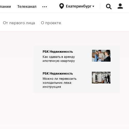
...
Екатеринбург
пании
Телеканал
ионеры
От первого лица
О проекте
вания
РБК Недвижимость
Как сдавать в аренду
личной валюты
ипотечную квартиру
РБК Недвижимость
Можно ли перевозить
холодильник лежа:
инструкция