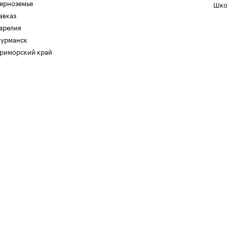
ерноземье
Шко
авказ
арелия
урманск
риморский край