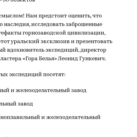
– 30 объектов
смыслом! Нам предстоит оценить, что
о наследия, исследовать заброшенные
ртефакты горнозаводской цивилизации,
этот уральский эксклюзив и презентовать
ный вдохновитель экспедиций, директор
астера «Гора Белая» Леонид Гункевич.
тых экспедиций посетят:
ый и железоделательный завод
льный завод
ноплавильный и железоделательный