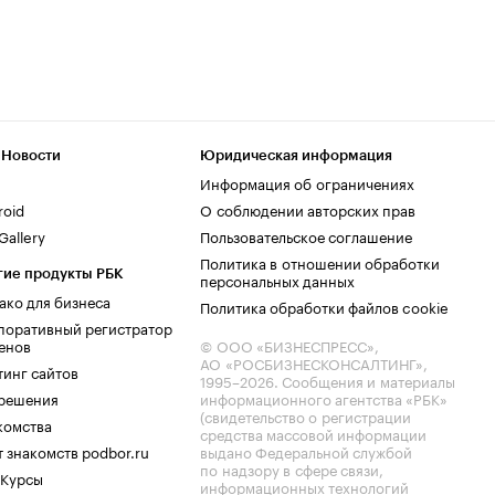
 Новости
Юридическая информация
Информация об ограничениях
roid
О соблюдении авторских прав
allery
Пользовательское соглашение
Политика в отношении обработки
гие продукты РБК
персональных данных
ако для бизнеса
Политика обработки файлов cookie
поративный регистратор
енов
© ООО «БИЗНЕСПРЕСС»,
АО «РОСБИЗНЕСКОНСАЛТИНГ»,
тинг сайтов
1995–2026
. Сообщения и материалы
.решения
информационного агентства «РБК»
(свидетельство о регистрации
комства
средства массовой информации
 знакомств podbor.ru
выдано Федеральной службой
по надзору в сфере связи,
 Курсы
информационных технологий