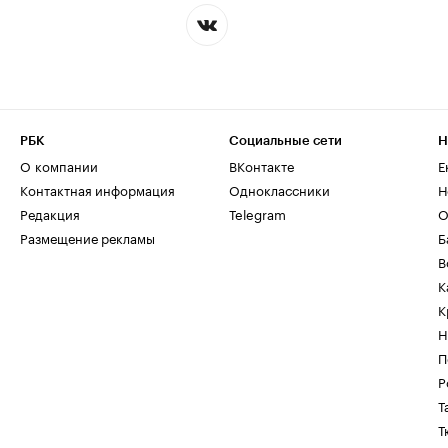
РБК
Социальные сети
Н
О компании
ВКонтакте
Е
Контактная информация
Одноклассники
Н
Редакция
Telegram
О
Размещение рекламы
Б
В
К
К
Н
П
Р
Т
Т