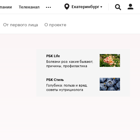
...
Екатеринбург
пании
Телеканал
ионеры
От первого лица
О проекте
вания
РБК Life
Болезни роз: какие бывают,
личной валюты
причины, профилактика
РБК Стиль
Голубика: польза и вред,
советы нутрициолога