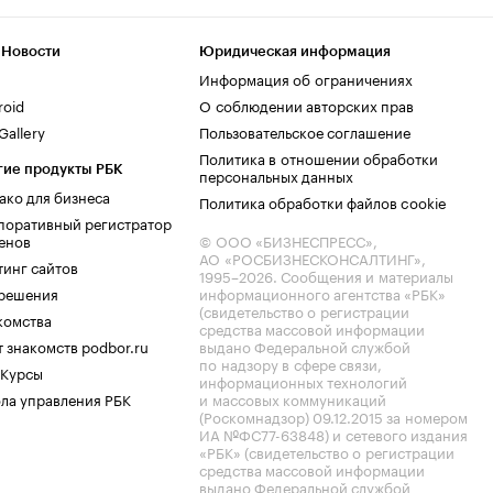
 Новости
Юридическая информация
Информация об ограничениях
roid
О соблюдении авторских прав
allery
Пользовательское соглашение
Политика в отношении обработки
гие продукты РБК
персональных данных
ако для бизнеса
Политика обработки файлов cookie
поративный регистратор
енов
© ООО «БИЗНЕСПРЕСС»,
АО «РОСБИЗНЕСКОНСАЛТИНГ»,
тинг сайтов
1995–2026
. Сообщения и материалы
.решения
информационного агентства «РБК»
(свидетельство о регистрации
комства
средства массовой информации
 знакомств podbor.ru
выдано Федеральной службой
по надзору в сфере связи,
 Курсы
информационных технологий
ла управления РБК
и массовых коммуникаций
(Роскомнадзор) 09.12.2015 за номером
ИА №ФС77-63848) и сетевого издания
«РБК» (свидетельство о регистрации
средства массовой информации
выдано Федеральной службой