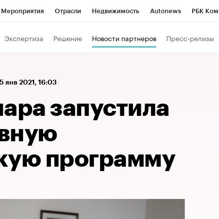
Мероприятия
Отрасли
Недвижимость
Autonews
РБК Ком
 РБК
РБК Образование
РБК Курсы
РБК Life
Тренды
Виз
Экспертиза
Решение
Новости партнеров
Пресс-релизы
ь
Крипто
РБК Бизнес-среда
Дискуссионный клуб
Исследо
зета
Спецпроекты СПб
Конференции СПб
Спецпроекты
5 янв 2021, 16:03
кономика
Бизнес
Технологии и медиа
Финансы
Рынок на
нара запустила
ивную
кую программу