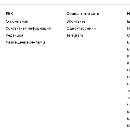
РБК
Социальные сети
Н
О компании
ВКонтакте
Е
Контактная информация
Одноклассники
Н
Редакция
Telegram
О
Размещение рекламы
Б
В
К
К
Н
П
Р
Т
Т
Ч
К
К
М