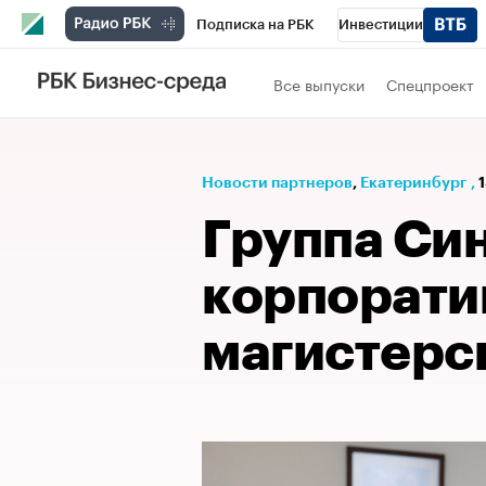
Подписка на РБК
Инвестиции
РБК Вино
Спорт
Школа управления
Все выпуски
Спецпроект
Национальные проекты
Город
Стил
Кредитные рейтинги
Франшизы
Га
Новости партнеров
⁠,
Екатеринбург
,
1
Проверка контрагентов
Политика
Э
Группа Си
корпорат
магистерс