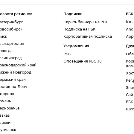
овости регионов
Подписки
РБК
катеринбург
Скрыть баннеры на РБК
iOS
овосибирск
Подписка на РБК
And
мск
Корпоративная подписка
AppG
ашкортостан
Уведомления
Дру
ологда
RSS
Обл
алининград
Оповещения RBC.ru
Кор
раснодарский край
дом
ижний Новгород
Хос
ермский край
Рег
остов-на-Дону
Зна
атарстан
Сайт
юмень
РБК
ерноземье
Шко
авказ
арелия
урманск