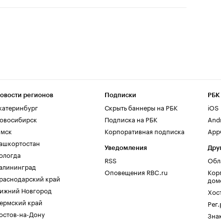
овости регионов
Подписки
РБК
катеринбург
Скрыть баннеры на РБК
iOS
овосибирск
Подписка на РБК
And
мск
Корпоративная подписка
AppG
ашкортостан
Уведомления
Дру
ологда
RSS
Обл
алининград
Оповещения RBC.ru
Кор
раснодарский край
дом
ижний Новгород
Хос
ермский край
Рег
остов-на-Дону
Зна