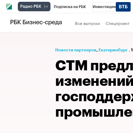
Подписка на РБК
Инвестиции
РБК Вино
Спорт
Школа управления
Все выпуски
Спецпроект
Национальные проекты
Город
Стил
Кредитные рейтинги
Франшизы
Га
Новости партнеров
⁠,
Екатеринбург
,
1
Проверка контрагентов
Политика
Э
СТМ предл
изменений
господдер
промышле