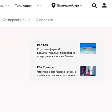
...
Екатеринбург
пании
Телеканал
ионеры
От первого лица
О проекте
вания
РБК Life
Код биосферы: 6
личной валюты
документальных проектов о
природе и жизни на Земле
РБК Тренды
Что такое спойлер: значение
слова в молодежном сленге