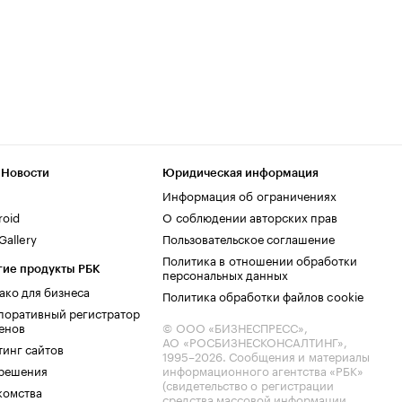
 Новости
Юридическая информация
Информация об ограничениях
roid
О соблюдении авторских прав
allery
Пользовательское соглашение
Политика в отношении обработки
гие продукты РБК
персональных данных
ако для бизнеса
Политика обработки файлов cookie
поративный регистратор
енов
© ООО «БИЗНЕСПРЕСС»,
АО «РОСБИЗНЕСКОНСАЛТИНГ»,
тинг сайтов
1995–2026
. Сообщения и материалы
.решения
информационного агентства «РБК»
(свидетельство о регистрации
комства
средства массовой информации