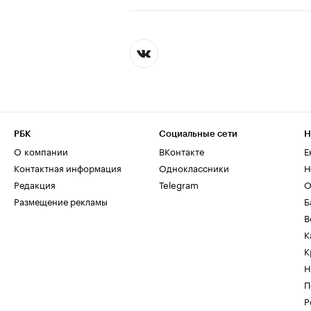
РБК
Социальные сети
Н
О компании
ВКонтакте
Е
Контактная информация
Одноклассники
Н
Редакция
Telegram
О
Размещение рекламы
Б
В
К
К
Н
П
Р