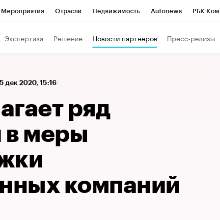
Мероприятия
Отрасли
Недвижимость
Autonews
РБК Ком
 РБК
РБК Образование
РБК Курсы
РБК Life
Тренды
Виз
Экспертиза
Решение
Новости партнеров
Пресс-релизы
ь
Крипто
РБК Бизнес-среда
Дискуссионный клуб
Исследо
зета
Спецпроекты СПб
Конференции СПб
Спецпроекты
5 дек 2020, 15:16
кономика
Бизнес
Технологии и медиа
Финансы
Рынок на
агает ряд
 в меры
жки
нных компаний