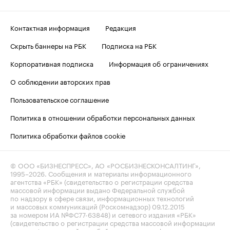
Контактная информация
Редакция
Скрыть баннеры на РБК
Подписка на РБК
Корпоративная подписка
Информация об ограничениях
О соблюдении авторских прав
Пользовательское соглашение
Политика в отношении обработки персональных данных
Политика обработки файлов cookie
© ООО «БИЗНЕСПРЕСС», АО «РОСБИЗНЕСКОНСАЛТИНГ»,
1995–2026
. Сообщения и материалы информационного
агентства «РБК» (свидетельство о регистрации средства
массовой информации выдано Федеральной службой
по надзору в сфере связи, информационных технологий
и массовых коммуникаций (Роскомнадзор) 09.12.2015
за номером ИА №ФС77-63848) и сетевого издания «РБК»
(свидетельство о регистрации средства массовой информации