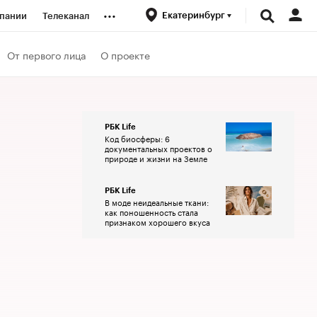
...
Екатеринбург
пании
Телеканал
ионеры
От первого лица
О проекте
вания
РБК Life
Код биосферы: 6
личной валюты
документальных проектов о
природе и жизни на Земле
РБК Life
В моде неидеальные ткани:
как поношенность стала
признаком хорошего вкуса