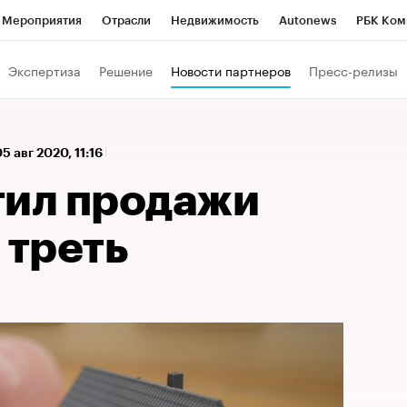
Мероприятия
Отрасли
Недвижимость
Autonews
РБК Ком
 РБК
РБК Образование
РБК Курсы
РБК Life
Тренды
Виз
Экспертиза
Решение
Новости партнеров
Пресс-релизы
ь
Крипто
РБК Бизнес-среда
Дискуссионный клуб
Исследо
зета
Спецпроекты СПб
Конференции СПб
Спецпроекты
5 авг 2020, 11:16
кономика
Бизнес
Технологии и медиа
Финансы
Рынок на
тил продажи
 треть