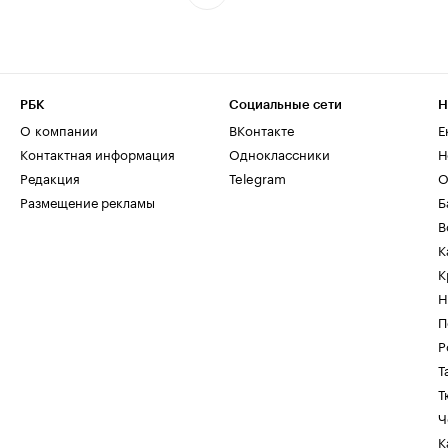
РБК
Социальные сети
Н
О компании
ВКонтакте
Е
Контактная информация
Одноклассники
Н
Редакция
Telegram
О
Размещение рекламы
Б
В
К
К
Н
П
Р
Т
Т
Ч
К