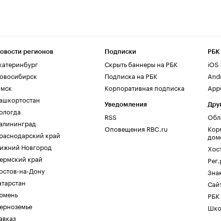
овости регионов
Подписки
РБК
катеринбург
Скрыть баннеры на РБК
iOS
овосибирск
Подписка на РБК
And
мск
Корпоративная подписка
AppG
ашкортостан
Уведомления
Дру
ологда
RSS
Обл
алининград
Оповещения RBC.ru
Кор
раснодарский край
дом
ижний Новгород
Хос
ермский край
Рег
остов-на-Дону
Зна
атарстан
Сайт
юмень
РБК
ерноземье
Шко
авказ