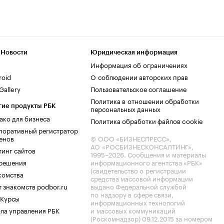
 Новости
Юридическая информация
Информация об ограничениях
roid
О соблюдении авторских прав
allery
Пользовательское соглашение
Политика в отношении обработки
гие продукты РБК
персональных данных
ако для бизнеса
Политика обработки файлов cookie
поративный регистратор
енов
© ООО «БИЗНЕСПРЕСС»,
АО «РОСБИЗНЕСКОНСАЛТИНГ»,
тинг сайтов
1995–2026
. Сообщения и материалы
.решения
информационного агентства «РБК»
(свидетельство о регистрации
комства
средства массовой информации
 знакомств podbor.ru
выдано Федеральной службой
по надзору в сфере связи,
 Курсы
информационных технологий
ла управления РБК
и массовых коммуникаций
(Роскомнадзор) 09.12.2015 за номером