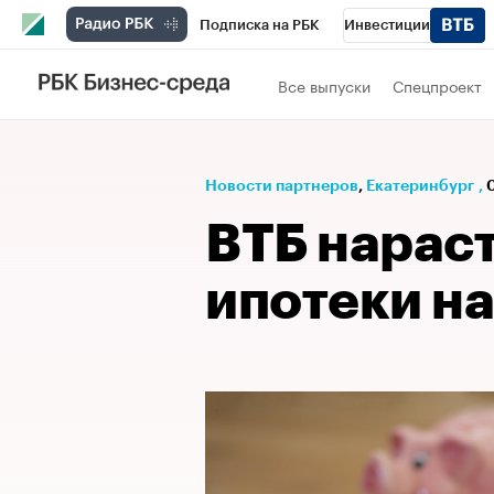
Подписка на РБК
Инвестиции
РБК Вино
Спорт
Школа управления
Все выпуски
Спецпроект
Национальные проекты
Город
Стил
Кредитные рейтинги
Франшизы
Га
Новости партнеров
⁠,
Екатеринбург
,
0
Проверка контрагентов
Политика
Э
ВТБ нарас
ипотеки на